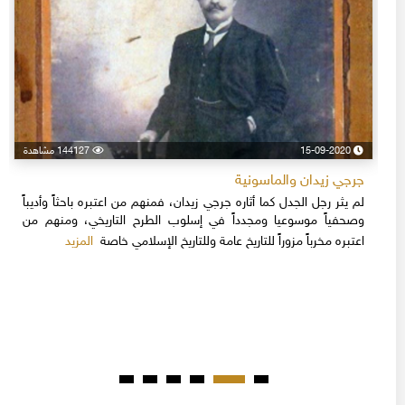
15-09-2020
144127 مشاهدة
جرجي زيدان والماسونية
لم يثر رجل الجدل كما أثاره جرجي زيدان، فمنهم من اعتبره باحثاً وأديباً
وصحفياً موسوعيا ومجدداً في إسلوب الطرح التاريخي، ومنهم من
المزيد
اعتبره مخرباً مزوراً للتاريخ عامة وللتاريخ الإسلامي خاصة