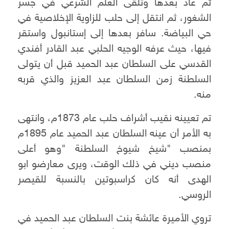
ثم عاد بعدها وتلقى العلم الشرعي في جسر
الشغور، ثم انتقل إلى حلب للزاوية الإخلاصية في
حي البياضة. سافر بعدها إلى إستانبول واستقر
فيها، حيث عرفه الوجيه الحلبي عبد القادر أفندي
القدسي على السلطان عبد الحميد قبل أن يتولى
السلطنة زمن السلطان عبد العزيز والذي قربه
منه.
تم تعيينه نقيب أشراف حلب عام 1873م، وانتهى
به الأمر أن عينه السلطان عبد الحميد عام 1895م
بمنصب "شيخ شيوخ السلطنة "وهو أعلى
منصب ديني في ذلك الوقت، ويرى معارضو ابو
الهدى أنه كان كراسبوتين بالنسبة للقيصر
الروسي.
تروي الأميرة عائشة بنت السلطان عبد الحميد في