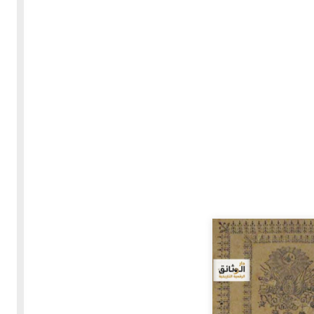
30-05-2020
255586 مشاهدة
بعة
كتاب "ألف ليلة وليلة" 1862م - الاجزاء الاربعة - النسخة
الاصلية غير المنقحة