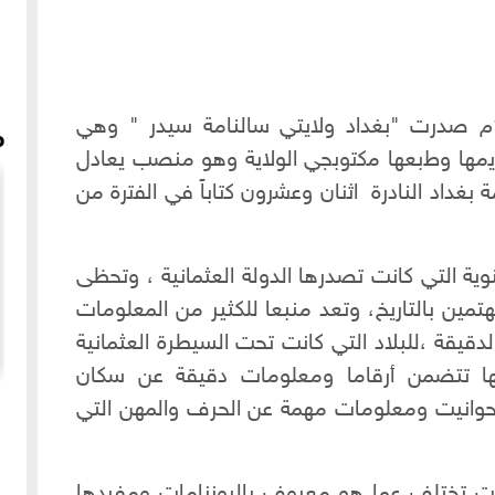
في عام 1302هجري الذي يعادل 1884م صدرت "بغداد ولايتي سالنامة سيدر " وهي
م
ﻳﻣﻬﺎ ﻭﻁﺑﻌﻬﺎ ﻣﻛﺗﻭﺑﺟﻲ الولاية وهو منصب يعادل
بغداد النادرة ﺍﺛﻧﺎﻥ ﻭﻋﺷﺭﻭﻥ ﻛﺗﺎﺑﺎً ﻓﻲ ﺍﻟﻔﺗﺭﺓ من
وية التي كانت تصدرها الدولة العثمانية ، وتحظى
هتمين بالتاريخ، وتعد منبعا للكثير من المعلومات
الدقيقة ،للبلاد التي كانت تحت السيطرة العثمانية
ها تتضمن أرقاما ومعلومات دقيقة عن سكان
سهرات طرب حلبية خاصة - الجزء الثاني - الفنان المنشد أحمد
حوانيت ومعلومات مهمة عن الحرف والمهن التي
المهندس - حلب 2020
ات تختلف عما هو معروف بالروزنامات ومفردها