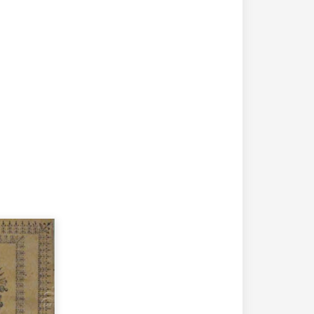
20-04-2020
182338 مشاهدة
كتاب تاريخ حلب المصور أواخر العهد العثماني 1880 –
كتاب نهر الذهب في تاريخ حلب - الاجزاء الثلاثة الط
الأولى 1922م - كامل الغزي