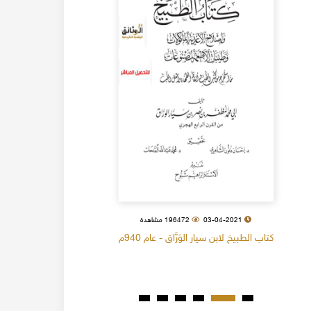
03-04-2021
196472 مشاهدة
كتاب الطبيخ لابن سيار الوَرَّاق - عام 940م
كتاب البل