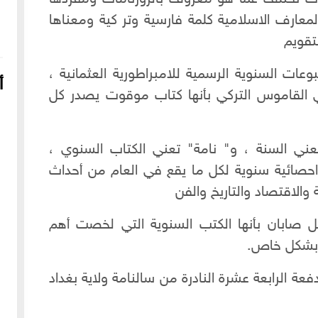
المعارف الاسلامية كلمة فارسية وتر كية ومعناها
لتقويم
ات السنوية الرسمية للامبراطورية العثمانية ،
أ
 القاموس التركي بأنها كتاب موقوت يصدر كل
ني السنة ، و" نامة" تعني الكتاب السنوي ،
حصائية سنوية لكل ما يقع في العام من أحداث
 والاقتصاد والتاريخ والفن
 صابان بأنها الكتب السنوية التي لخصت أهم
16-04-2022
249139 مشاهدة
ة بشكل خاص.
شعار الماسونية على واجهة قصر رزق الله غزالة بحي العزيزية
بحلب
 الرقمي بصيغة pdf من الدفعة الرابعة عشرة النادرة من سالنامة ولاية بغداد