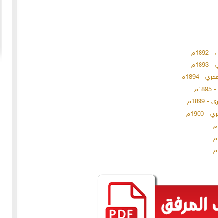
20-04-2020
154957 مشاهدة
ما لم ينشر عن "الطقس الاسكتلندي الماسوني "
 الأولى عام 1918، انسحبت
(The Scottish Rite)
 كان
لا تزال الأسئلة والتكهنات كثيرة حول نشوء تنظيم
خمسة
"الماسونية" السري والذي يعرف باسم "عشيرة البناؤون
عربي
المزيد
الأحرار"، ومن الروايات الشائعة عن نشأة الماسونية