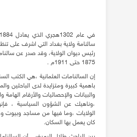
ﺳﺎﻟﻧﺎﻣﺔ ﻭﻻﻳﺔ بغداد ﺍﻟﺗﻲ ﺍﺷﺭﻑ ﻋﻠﻰ ﺗﻧﻅ
رئيس ديوان الولاية، ﻭﻗﺩ ﺻﺩﺭ ﻋن سالنامة 
1875 حتى 1911م .
إن السالنامات العثمانية ،هي الكتب السن
باهمية كبيرة ومتزايدة لدى الباحثين والم
والبيانات والإحصائيات والأرقام الهامة و
،وناهيك عن الشؤون السياسية ، فإن
نوستالجيا حلب 2 - صور حلبية لن تتكرر عام 2010 - حلب أيام
أبو أحمد حلاق صانع العجة الحلبية أباً عن جد منذ عام 1920م
الولايات ،وما فيها من مساجد وبيوت و
كان يعمل بها السكان.
بين الباحث طلال الرميضي أن السالنام