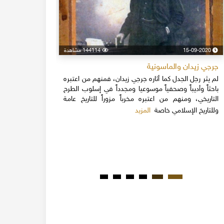
15-09-2020
144114 مشاهدة
24-04-2020
جرجي زيدان والماسونية
اسكندر فرح
لم يثر رجل الجدل كما أثاره جرجي زيدان، فمنهم من اعتبره
نهاية القرن
باحثاً وأديباً وصحفياً موسوعيا ومجدداً في إسلوب الطرح
قلة يعرفون 
التاريخي، ومنهم من اعتبره مخرباً مزوراً للتاريخ عامة
1851م 
المزيد
وللتاريخ الإسلامي خاصة
المبكرة من ت
مدحت باشا