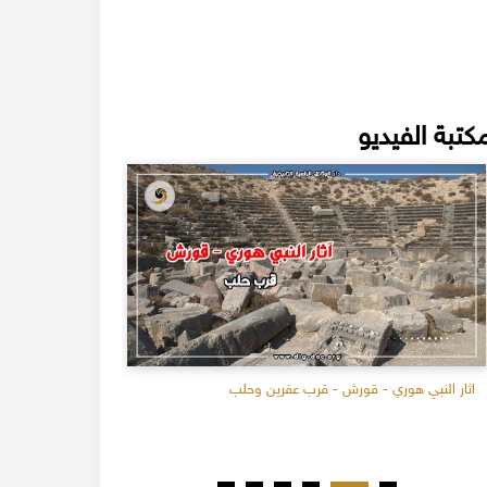
كتبة الفيديو
اثار النبي هوري - قورش - قرب عفرين وحلب
عام 2017