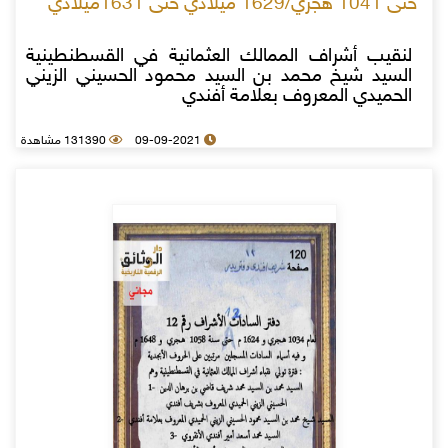
حتى 1041 هجري/1629 ميلادي حتى 1631ميلادي
لنقيب أشراف الممالك العثمانية في القسطنطينية
السيد شيخ محمد بن السيد محمود الحسيني الزيني
الحميدي المعروف بعلامة أفندي
09-09-2021
131390 مشاهدة