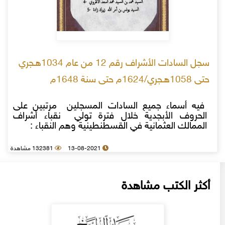
سجل السادات الأشراف رقم 12 من عام 1034هـجري
حتى 1058هـجري/1624م حتى سنة 1648م
فيه أسماء جميع السادات المسجلين مرتبين على
الحروف الأبجدية خلال فترة تولي نقباء أشراف
الممالك العثمانية في القسطنطينية وهم النقباء :
13-08-2021
132381 مشاهدة
أكثر الكتب مشاهدة