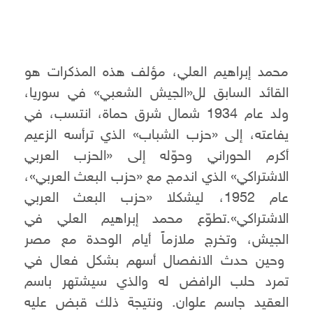
محمد إبراهيم العلي، مؤلف هذه المذكرات هو
القائد السابق لل«الجيش الشعبي» في سوريا،
ولد عام 1934 شمال شرق حماة، انتسب، في
يفاعته، إلى «حزب الشباب» الذي ترأسه الزعيم
أكرم الحوراني وحوّله إلى «الحزب العربي
الاشتراكي» الذي اندمج مع «حزب البعث العربي»،
عام 1952، ليشكلا «حزب البعث العربي
الاشتراكي».تطوّع محمد إبراهيم العلي في
الجيش، وتخرج ملازماً أيام الوحدة مع مصر
وحين حدث الانفصال أسهم بشكل فعال في
تمرد حلب الرافض له والذي سيشتهر باسم
العقيد جاسم علوان. ونتيجة ذلك قبض عليه