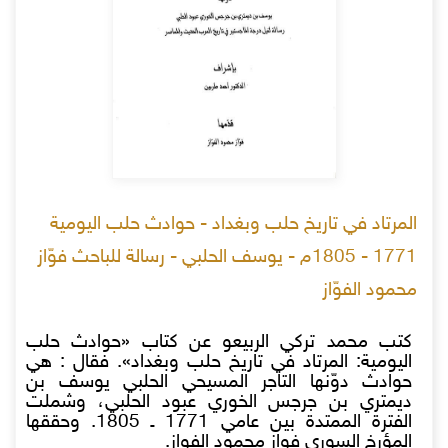
المرتاد في تاريخ حلب وبغداد - حوادث حلب اليومية
1771 - 1805م - يوسف الحلبي - رسالة للباحث فوّاز
محمود الفوّاز
كتب محمد تركي الربيعو عن كتاب «حوادث حلب
اليومية: المرتاد في تاريخ حلب وبغداد». فقال : هي
حوادث دوّنها التاجر المسيحي الحلبي يوسف بن
ديمتري بن جرجس الخوري عبود الحلبي، وشملت
الفترة الممتدة بين عامي 1771 ـ 1805. وحققها
المؤرخ السوري فواز محمود الفواز.