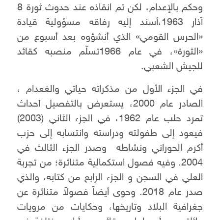
وحكم بالإعدام، لكن تم انقاذه عند حدوث ثورة 8
آذار 1963،أسند إليه رفاقه مسؤولية قيادة
«الحرس القومي» الذي أنشؤوه بعد أسبوع من
«الثورة»، في عام 1966تسلّم منصبه كقائد
للجيش الشعبي.
في الجزء الأول من مذكراته حياتي والغعدام ،
الصادر عام 2000، يستعرض بالتفصيل أحداث
تمرد حلب عام 1962، في الجزء الثاني (2003)
فيعود إلى طفولته ودراسته وانتسابه إلى حزب
أكرم الحوراني ونشاطه وصدر الجزء الثالث في
2004. وفيه فصول استكمالية متناثرة؛ من تجربة
العلي في السجن و الجزء الرابع من كتابه، والذي
صدر عام 2018. وحوى أيضاً فصولاً متناثرة عن
جغرافية البلاد وتاريخها، وحكايات من مرويات