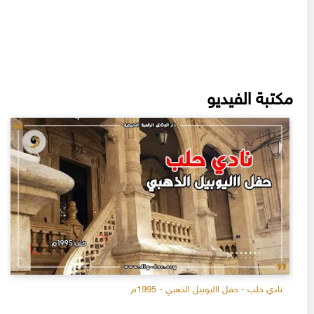
مكتبة الفيديو
نادي حلب - حفل االيوبيل الذهبي - 1995م