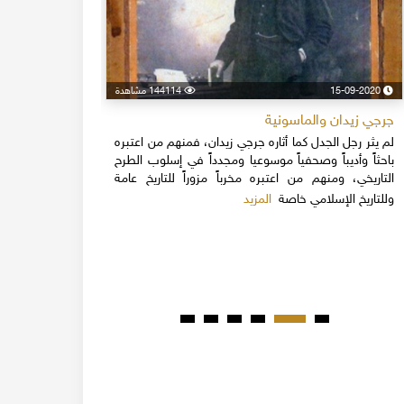
15-09-2020
144114 مشاهدة
24-04-2020
جرجي زيدان والماسونية
اسكندر فرح
لم يثر رجل الجدل كما أثاره جرجي زيدان، فمنهم من اعتبره
نهاية القرن
باحثاً وأديباً وصحفياً موسوعيا ومجدداً في إسلوب الطرح
قلة يعرفون 
التاريخي، ومنهم من اعتبره مخرباً مزوراً للتاريخ عامة
1851م 
المزيد
وللتاريخ الإسلامي خاصة
المبكرة من ت
مدحت باشا