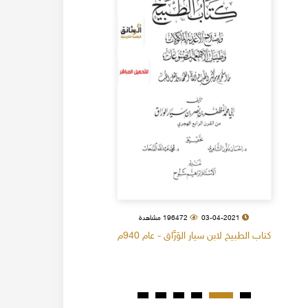
03-04-2021
196472 مشاهدة
كتاب الطبيخ لابن سيار الوَرَّاق - عام 940م
كتاب البل