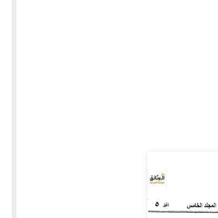
30-05-2020
255586 مشاهدة
بعة
كتاب "ألف ليلة وليلة" 1862م - الاجزاء الاربعة - النسخة
الاصلية غير المنقحة