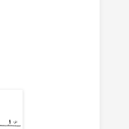
20-04-2020
182338 مشاهدة
كتاب تاريخ حلب المصور أواخر العهد العثماني 1880 –
كتاب نهر الذهب في تاريخ حلب - الاجزاء الثلاثة الط
الأولى 1922م - كامل الغزي