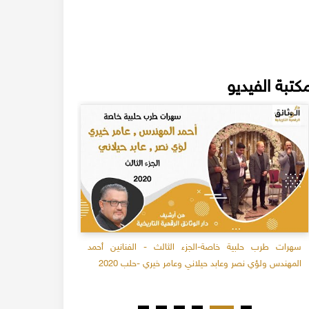
كتبة الفيديو
سهرات طرب حلبية خاصة-الجزء الثالث - الفنانين أحمد
تسجيل نادر ل
المهندس ولؤي نصر وعابد حيلاني وعامر خيري -حلب 2020
اللاذقية شاط