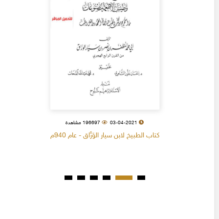
03-04-2021
196697 مشاهدة
كتاب الطبيخ لابن سيار الوَرَّاق - عام 940م