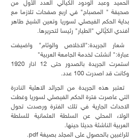
الحميد وعبد الودود الكيالي العدد الأول من
صحيفة " المصباح" في اربع صفحات تلازما مع
بداية الحكم الفيصلي لسوريا وتعين الشيخ طاهر
أفندي الكيَّالي "الطيار" رئيسا لتحريرها.
شعار الجريدة:"الاخلاص والوئام" واضيفت
عبارة:" أنشئت لخدمة الجامعة العربية"
استمرت الجريدة بالصدور حتى 12 اذار 1920
وكانت قد اصدرت 100 عدد.
تعتبر هذه الجريدة من الجرائد الاهلية النادرة
التي عاصرت فترة الحكم الفيصلي لسوريا وغطت
الاحداث الجارية في تلك الفترة ورصدت تحول
الولاء المحلي عن السلطة العثمانية للسلطة
العربية الناشئة حديثا حينها.
للراغبين بالحصول على المجلد بصيغة pdf.