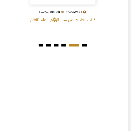
03-04-2021
196568 مشاهدة
كتاب الطبيخ لابن سيار الوَرَّاق - عام 940م