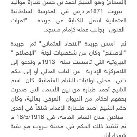
(السفاح) وهو الشيخ أحمد بن حسن طبارة مواليد
بيروت 1871م درس في المدرسة السلطانية
العثمانية انتقل للكتابة في جريدة "ثمرات
الفنون" بجانب عمله كإمام مسجد.
ثم أسس جريدة "الاتحاد العثماني" ثم جريدة
"الإصلاح" وكان من شخصيات لجنة "الإصلاح "
البيروتية التي تأسست سنة 1913م وتدعو إلى
اللامركزية الإدارية عن الباب العالي أو إلى حكم
ذاتي محلي لولايات الشام العثمانية، كان اسم
الشيخ أحمد طبارة من بين الأسماء التى صدرت
بحقهم احكام من الديوان العرفي بعالية، وكان
حكم الشيخ أحمد طــــبارة الإعدام شنقاً في إحدى
ميادين مدن الشام العامة،
في 16/5/1916 م
تم تنفيذ ذلك الحكم في مدينة بيروت مع بقية
شهداء أيار.