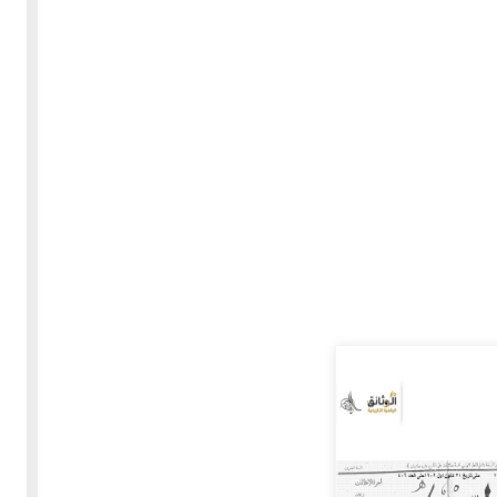
30-05-2020
255337 مشاهدة
بعة
كتاب "ألف ليلة وليلة" 1862م - الاجزاء الاربعة - النسخة
الاصلية غير المنقحة