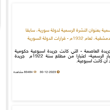
20-04-2020
154901 مشاهدة
سمية بعنوان النشرة الرسمية لدولة سورية، سابقا
ما لم ينشر عن "الطقس الاسكتلندي الماسوني "
 1932م - قرارات الدولة السورية
 الأولى عام 1918، انسحبت
(The Scottish Rite)
 كان
لا تزال الأسئلة والتكهنات كثيرة حول نشوء تنظيم
خمسة
"الماسونية" السري والذي يعرف باسم "عشيرة البناؤون
دة العاصمة - التي كانت جريدة اسبوعية حكومية
عربي
تنشر الأخبار الرسمية- اعتبارا من مطلع سنة 1922م جريدة
المزيد
الأحرار"، ومن الروايات الشائعة عن نشأة الماسونية
 ان كانت اسبوعية.
30-12-2023
83484 مشاهدة