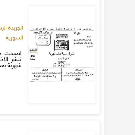
السورية
اصبحت جري
شهرية بعد