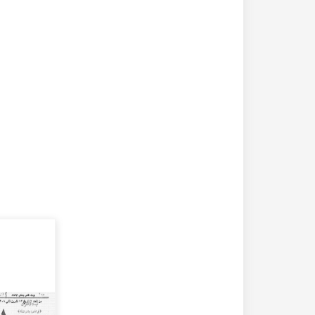
20-04-2020
182273 مشاهدة
كتاب تاريخ حلب المصور أواخر العهد العثماني 1880 –
كتاب نهر الذهب في تاريخ حلب - الاجزاء الثلاثة الط
الأولى 1922م - كامل الغزي