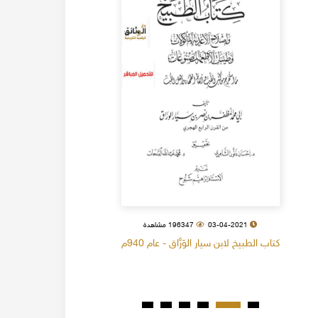
03-04-2021
196347 مشاهدة
كتاب الطبيخ لابن سيار الوَرَّاق - عام 940م
كتاب البل