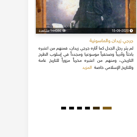
15-09-2020
144086 مشاهدة
24-04-2020
جرجي زيدان والماسونية
اسكندر فرح
لم يثر رجل الجدل كما أثاره جرجي زيدان، فمنهم من اعتبره
نهاية القرن
باحثاً وأديباً وصحفياً موسوعيا ومجدداً في إسلوب الطرح
قلة يعرفون 
التاريخي، ومنهم من اعتبره مخرباً مزوراً للتاريخ عامة
1851م 
المزيد
وللتاريخ الإسلامي خاصة
المبكرة من ت
مدحت باشا