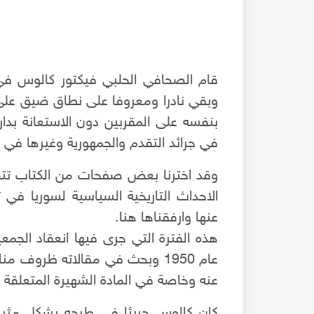
قام الصحافي الحلبي فيكتور كالوس في 
وبقي نادرا ومعروفا على نطاق ضيق على 
بنفسه على المقربين دون الاستعانة بدار
في جرائد التقدم والجمهورية وغيرها في الفترة ما ب
وقد اخترنا بعض صفحات من الكتاب تت
الاحداث التاريخية السياسية لسوريا في 
عنها وارفقناها هنا.
هذه الفترة التي جرى فيها انعقاد الجمع
موشح أحن شوقا وموشح أيها الساقي - فرقة العاديات
عام 1950 وبحث في مقالاته ظروف 
- المطرب كامل قباني 2022م
عنه وخاصة في المادة الشهيرة المتعلقة ب
كان كالوس جريئا في طرحه بشكل مثير