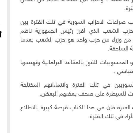
رة.
ب صراعات الاحزاب السورية في تلك الفترة بين
ب الشعب الذي أفرز رئيس الجمهورية ناظم
أ
 من وزراء من حزب واحد هو حزب الشعب بعدما
ية الساحقة.
 المحسوبيات للفوز بالمقاعد البرلمانية وتهييجها
سياسي .
يين في تلك الفترة وانتماءاتهم المختلفة
ابرات للسيطرة على صحف بعضهم البعض.
16-04-2022
249035 مشاهدة
لفترة فان في هذا الكتاب فرصة كبيرة بالاطلاع
شعار الماسونية على واجهة قصر رزق الله غزالة بحي العزيزية
بحلب
ء في تلك الفترة.