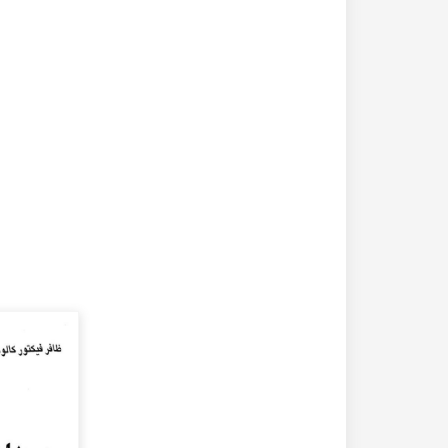
20-04-2020
182242 مشاهدة
كتاب تاريخ حلب المصور أواخر العهد العثماني 1880 –
كتاب نهر الذهب في تاريخ حلب - الاجزاء الثلاثة الط
الأولى 1922م - كامل الغزي