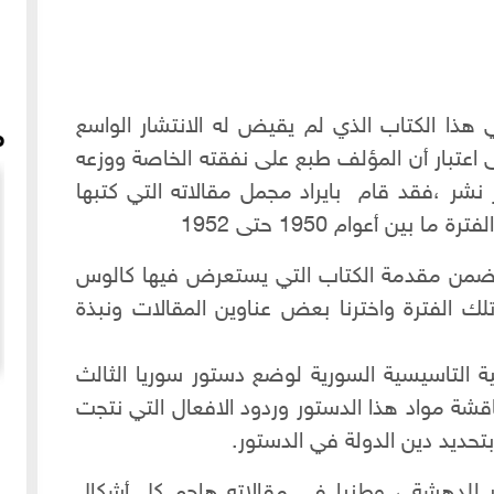
هذا الكتاب الذي لم يقيض له الانتشار الواسع
م
اعتبار أن المؤلف طبع على نفقته الخاصة ووزعه
 نشر ،فقد قام بايراد مجمل مقالاته التي كتبها
ين أعوام 1950 حتى 1952
ضمن مقدمة الكتاب التي يستعرض فيها كالوس
تلك الفترة واخترنا بعض عناوين المقالات ونبذة
ية التاسيسية السورية لوضع دستور سوريا الثالث
 حلب
مقابلة مع المحامي علاء السيد بخصوص سوء الاوضاع
مناقشة مواد هذا الدستور وردود الافعال التي نتجت
الخدمية بحلب ابان الحرب
تحديد دين الدولة في الدستور.
 للدهشة ، وطنيا في مقالاته هاجم كل أشكال