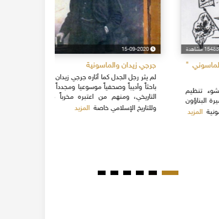
15-09-2020
144063 مشاهدة
24-04-2020
جرجي زيدان والماسونية
اسكندر فرح
لم يثر رجل الجدل كما أثاره جرجي زيدان، فمنهم من اعتبره
نهاية القرن
باحثاً وأديباً وصحفياً موسوعيا ومجدداً في إسلوب الطرح
قلة يعرفون 
التاريخي، ومنهم من اعتبره مخرباً مزوراً للتاريخ عامة
1851م 
المزيد
وللتاريخ الإسلامي خاصة
المبكرة من ت
مدحت باشا