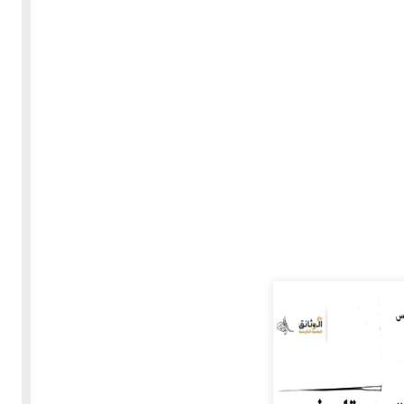
30-05-2020
255260 مشاهدة
بعة
كتاب "ألف ليلة وليلة" 1862م - الاجزاء الاربعة - النسخة
الاصلية غير المنقحة