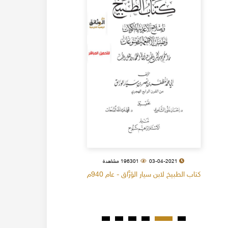
03-04-2021
196301 مشاهدة
كتاب الطبيخ لابن سيار الوَرَّاق - عام 940م
كتاب البل