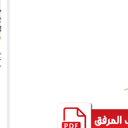
20-04-2020
154880 مشاهدة
ما لم ينشر عن "الطقس الاسكتلندي الماسوني "
 الأولى عام 1918، انسحبت
(The Scottish Rite)
 كان
لا تزال الأسئلة والتكهنات كثيرة حول نشوء تنظيم
خمسة
"الماسونية" السري والذي يعرف باسم "عشيرة البناؤون
عربي
المزيد
الأحرار"، ومن الروايات الشائعة عن نشأة الماسونية