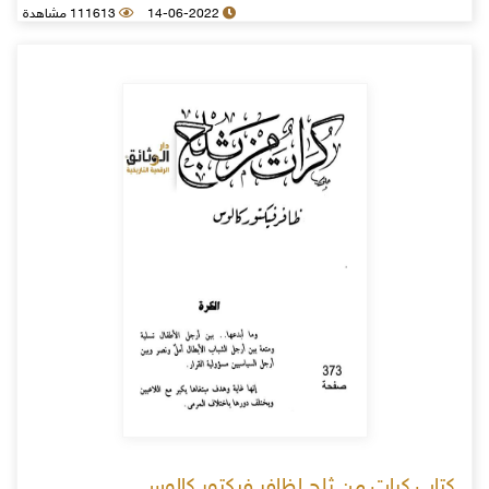
14-06-2022
111613 مشاهدة
كتاب كرات من ثلج لظافر فيكتور كالوس