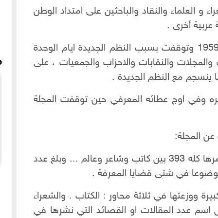
ء و العلماء والنقاد والباحثين على امتداد الوطن
عربية أخرى .
وقد استمرت المجلة 32 عاما حتى عام 1959 وتوقفت بسبب النظم الجديدة ايام الوحدة
م
لمجلات والنقابات والاحزاب والجمعيات ، على
 ينسجم مع النظم الجديدة .
ه وفي اوج عطائه المعرفي حين توقفت المجلة
ن المجلة:
- بلغ عدد الذين كتبوا في المجلة خلال عمرها كله 393 بين كاتب وشاعر وعالم ... وبلغ عدد
لقادر
الحوش العربي وعمارة الدور السكنية بحلب القديمة
يرة ووزعتها في ثلاثة محاور : الكتاب . والشعراء
 اسم عدد المقالات او القصائد التي نشرها في