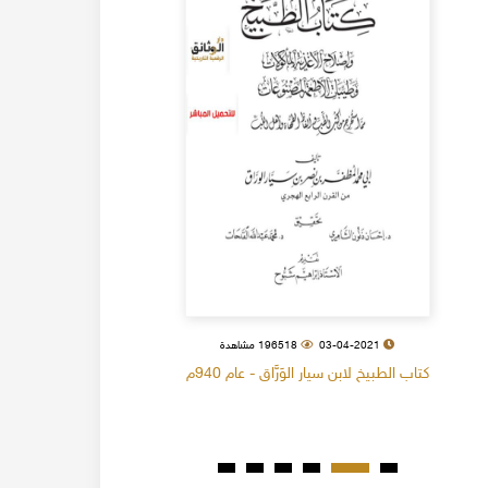
03-04-2021
196518 مشاهدة
كتاب الطبيخ لابن سيار الوَرَّاق - عام 940م
كتاب البل