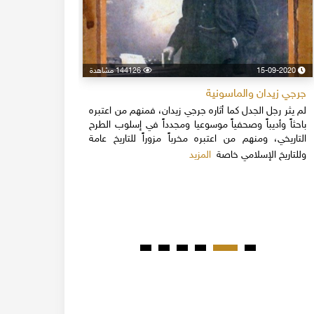
15-09-2020
144126 مشاهدة
24-04-2020
جرجي زيدان والماسونية
اسكندر فرح
لم يثر رجل الجدل كما أثاره جرجي زيدان، فمنهم من اعتبره
نهاية القرن
باحثاً وأديباً وصحفياً موسوعيا ومجدداً في إسلوب الطرح
قلة يعرفون 
التاريخي، ومنهم من اعتبره مخرباً مزوراً للتاريخ عامة
1851م 
المزيد
وللتاريخ الإسلامي خاصة
المبكرة من ت
مدحت باشا