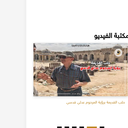
كتبة الفيديو
حلب القديمة برؤية المرحوم عدلي قدسي
تصنيع الفستق