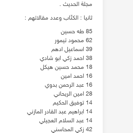
مجلة الحديث .
ثانيا : الكتّاب وعدد مقالاتهم :
85 طه حسين
62 محمود تيمور
39 اسماعيل ادهم
38 احمد زكي ابو شادي
18 محمد حسين هيكل
16 احمد امين
16 عبد الرحمن بدوي
28 امين الريحاني
14 توفيق الحكيم
14 ابراهيم عبد القادر المازني
14 عبد السلام العجيلي
42 زكي المحاسني