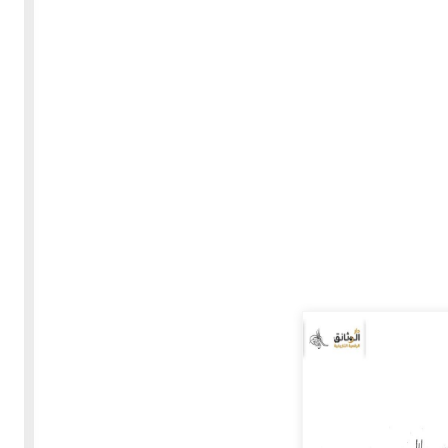
30-05-2020
255669 مشاهدة
بعة
كتاب "ألف ليلة وليلة" 1862م - الاجزاء الاربعة - النسخة
الاصلية غير المنقحة