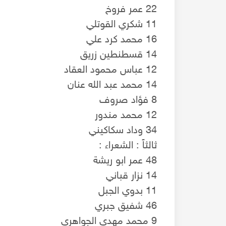
22 عمر فروخ
11 شكري القوتلي
16 محمد كرد علي
14 قسطنطين زريق
12 عباس محمود العقاد
14 محمد عبد الله عنان
8 فؤاد صروف
12 محمد مندور
34 وداد سكاكيني
ثالثاً : الشعراء :
48 عمر ابو ريشة
14 نزار قباني
11 بدوي الجبل
46 شفيق جبري
9 محمد مهدي الجواهري