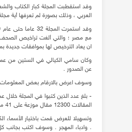
وقد استقطبت المجلة كبار الكتاب والشعرا
العربي ، وذلك بصورة لم تعرفها أية مجلة 
مع مصر ؛ والتي ألغت تراخيص الصحف وا
ان يعاد الترخيص لها بموافقات جديدة بما
وكان سامي الكيالي في الستين من عمر
عن الصدور .
وسوف اعرض بالارقام بعض المعلومات ع
المقالات 12300 مقال موزعة على 41 موضوعا في شتى قضايا المعرفة .
س جربت الحب .. ما
وجدتُ بنان العامريَة أحمرا - قصيدة بصوت المنشد عبد ا
ألتنجي -حلب 2022 "مشروع إحياء"
وتسهيلا للعرض قمت باختيار الأسماء الكب
. وادباء المهجر . وسوف اكتب بجانب كل