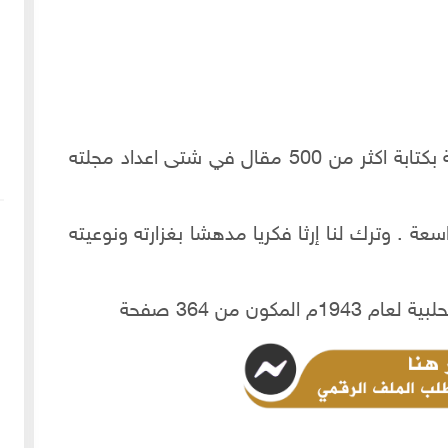
ثالثا : ينفرد سامي الكيالي صاحب المجلة بكتابة اكثر من 500 مقال في شتى اعداد مجلته
 الله رحمة واسعة . وترك لنا إرثا فكريا مدهشا بغزارته ونوعيته
كون من 364 صفحة