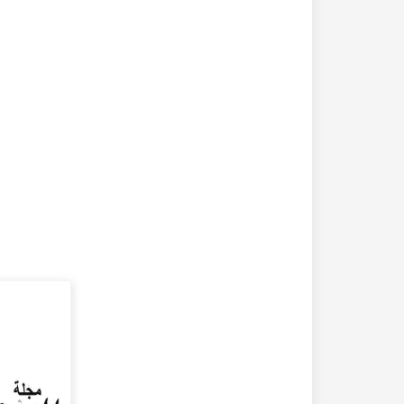
20-04-2020
182360 مشاهدة
كتاب تاريخ حلب المصور أواخر العهد العثماني 1880 –
كتاب نهر الذهب في تاريخ حلب - الاجزاء الثلاثة الط
الأولى 1922م - كامل الغزي