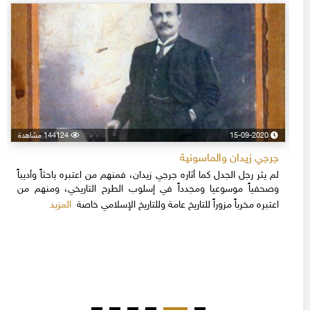
15-09-2020
144124 مشاهدة
جرجي زيدان والماسونية
لم يثر رجل الجدل كما أثاره جرجي زيدان، فمنهم من اعتبره باحثاً وأديباً
وصحفياً موسوعيا ومجدداً في إسلوب الطرح التاريخي، ومنهم من
المزيد
اعتبره مخرباً مزوراً للتاريخ عامة وللتاريخ الإسلامي خاصة