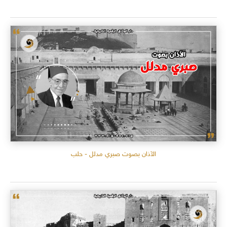
الآذان بصوت صبري مدلل - حلب