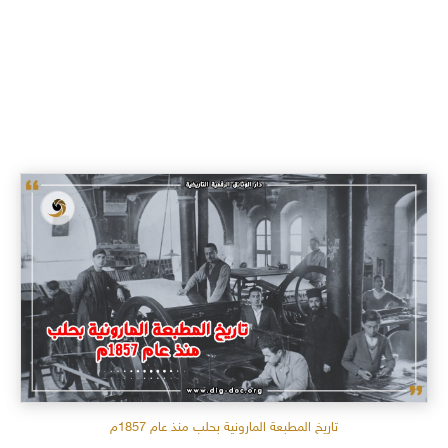
تاريخ المطبعة المارونية بحلب منذ عام 1857م