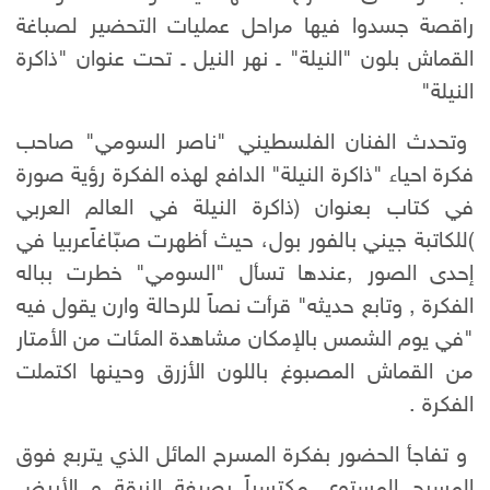
راقصة جسدوا فيها مراحل عمليات التحضير لصباغة
القماش بلون "النيلة" ـ نهر النيل ـ تحت عنوان "ذاكرة
النيلة"
وتحدث الفنان الفلسطيني "ناصر السومي" صاحب
فكرة احياء "ذاكرة النيلة" الدافع لهذه الفكرة رؤية صورة
في كتاب بعنوان (ذاكرة النيلة في العالم العربي
)للكاتبة جيني بالفور بول، حيث أظهرت صبّاغاًعربيا في
إحدى الصور ,عندها تسأل "السومي" خطرت بباله
الفكرة , وتابع حديثه" قرأت نصاً للرحالة وارن يقول فيه
"في يوم الشمس بالإمكان مشاهدة المئات من الأمتار
من القماش المصبوغ باللون الأزرق وحينها اكتملت
الفكرة .
و تفاجأ الحضور بفكرة المسرح المائل الذي يتربع فوق
المسرح المستوي مكتسياً بصبغة الزرقة و الأبيض