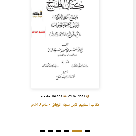
03-04-2021
196604 مشاهدة
كتاب الطبيخ لابن سيار الوَرَّاق - عام 940م