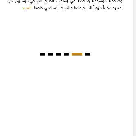
وصحفياً موسوعيا ومجدداً في إسلوب الطرح التاريخي، ومنهم من
المزيد
اعتبره مخرباً مزوراً للتاريخ عامة وللتاريخ الإسلامي خاصة