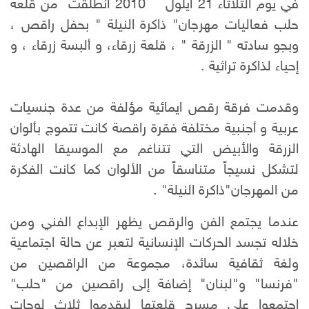
في يوم الثلاثاء 21 أيلول 2010 انطلقت من قلعة
حلب فعاليات مهرجان" ذاكرة النيلة " بحفل راقص ،
وبجو سادته " الزرقة " ، قلعة زرقاء، و ألبسة زرقاء ، و
إحياء لذاكرة تراثية .
وقدمت فرقة رقص ايمائية مؤلفة من عدة جنسيات
عربية و أجنبية مختلفة فقرة راقصة كانت تتموج بألوان
الزرقة والأبيض التي تتناغم مع الموسيقا الهادئة
لتشكل نسيجاً متناسقاً من الألوان كما كانت الفكرة
من المهرجان"ذاكرة النيلة" .
عندما يجتمع الفن والرقص يظهر الإبداع الفني ومن
خلاله تجسد الحركات الإنسانية لتعبر عن حالة اجتماعية
ولغة ثقافية سائدة، مجموعة من الراقصين من
"فرنسا" و"لبنان" إضافة إلى راقصين من "حلب"
اجتمعوا على مسرح قلعتها ليقدموا ثلاث لوحات