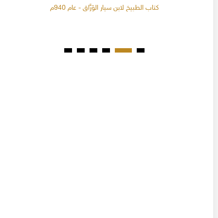
كتاب الطبيخ لابن سيار الوَرَّاق - عام 940م