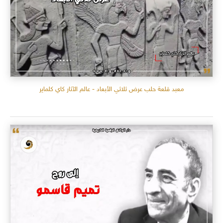
معبد قلعة حلب عرض ثلاثي الأبعاد - عالم الآثار كاي كلماير