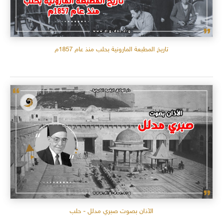
تاريخ المطبعة المارونية بحلب منذ عام 1857م
الآذان بصوت صبري مدلل - حلب