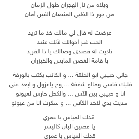
ويلاه من نار الهجران طول الزمان
من جور ذا الظبي المنصان ألفين أمان
عرضت له قال لي مالك خذ ما تريد
الحب غير أحوالك لأنك عنيد
ناديت له قصدي وصالك يا ذا الفريد
يا قامة الغصن المايس والخيزران
جاني حبيبي ابو الحلقة ... و الكاتب يكتب بالورقة
قلبك قاسي ومالو شفقة ...روح ياعزول و ابعد عني
انا و حبيبي بين الآس ... والكحل حارس لعيونو
مديت يدي لاخد الكآس ... و سكرت انا من عيونو
قدك المياس يا عمري
يا غصين البان كاليسر
قدك المياس يا عمري