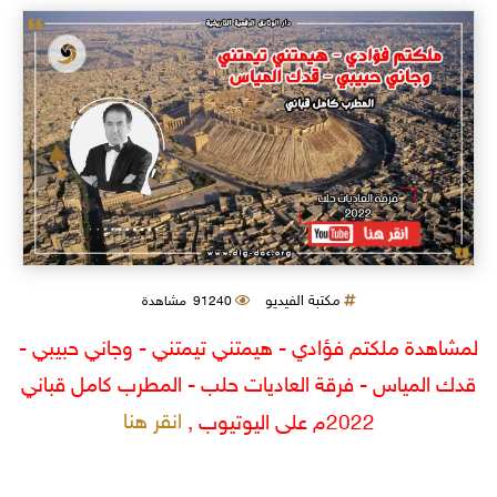
مكتبة الفيديو
91240 مشاهدة
لمشاهدة ملكتم فؤادي - هيمتني تيمتني - وجاني حبيبي -
قدك المياس - فرقة العاديات حلب - المطرب كامل قباني
انقر هنا
2022م على اليوتيوب ,