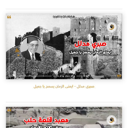
صبري مدلل - ايمتى الزمان يسمح يا جميل