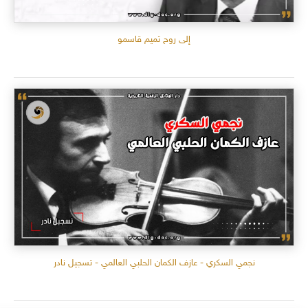
إلى روح تميم قاسمو
نجمي السكري - عازف الكمان الحلبي العالمي - تسجيل نادر