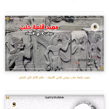
معبد قلعة حلب عرض ثلاثي الأبعاد - عالم الآثار كاي كلماير