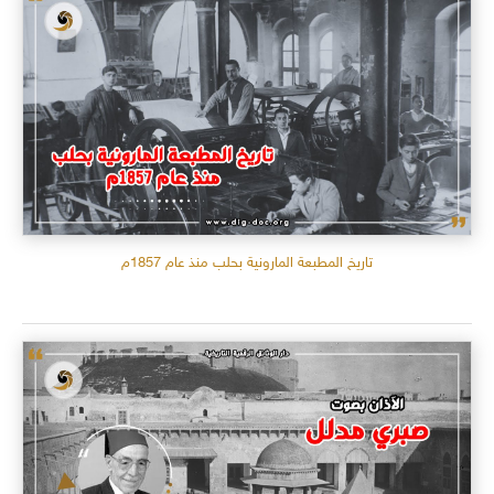
تاريخ المطبعة المارونية بحلب منذ عام 1857م