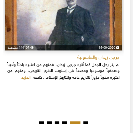
15-09-2020
144107 مشاهدة
جرجي زيدان والماسونية
لم يثر رجل الجدل كما أثاره جرجي زيدان، فمنهم من اعتبره باحثاً وأديباً
وصحفياً موسوعيا ومجدداً في إسلوب الطرح التاريخي، ومنهم من
المزيد
اعتبره مخرباً مزوراً للتاريخ عامة وللتاريخ الإسلامي خاصة