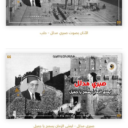
الآذان بصوت صبري مدلل - حلب
صبري مدلل - ايمتى الزمان يسمح يا جميل