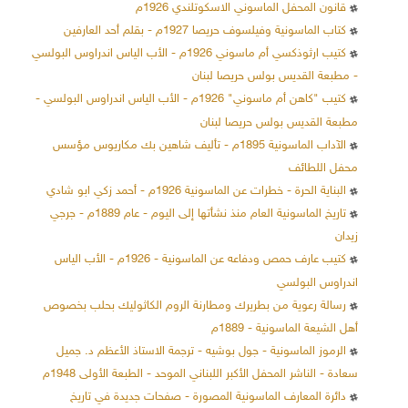
قانون المحفل الماسوني الاسكوتلندي 1926م
كتاب الماسونية وفيلسوف حريصا 1927م - بقلم أحد العارفين
كتيب ارثوذكسي أم ماسوني 1926م - الأب الياس اندراوس البولسي
- مطبعة القديس بولس حريصا لبنان
كتيب "كاهن أم ماسوني" 1926م - الأب الياس اندراوس البولسي -
مطبعة القديس بولس حريصا لبنان
الآداب الماسونية 1895م - تأليف شاهين بك مكاريوس مؤسس
محفل اللطائف
البناية الحرة - خطرات عن الماسونية 1926م - أحمد زكي ابو شادي
تاريخ الماسونية العام منذ نشأتها إلى اليوم - عام 1889م - جرجي
زيدان
كتيب عارف حمص ودفاعه عن الماسونية - 1926م - الأب الياس
اندراوس البولسي
رسالة رعوية من بطريرك ومطارنة الروم الكاثوليك بحلب بخصوص
أهل الشيعة الماسونية - 1889م
الرموز الماسونية - جول بوشيه - ترجمة الاستاذ الأعظم د. جميل
سعادة - الناشر المحفل الأكبر اللبناني الموحد - الطبعة الأولى 1948م
دائرة المعارف الماسونية المصورة - صفحات جديدة في تاريخ