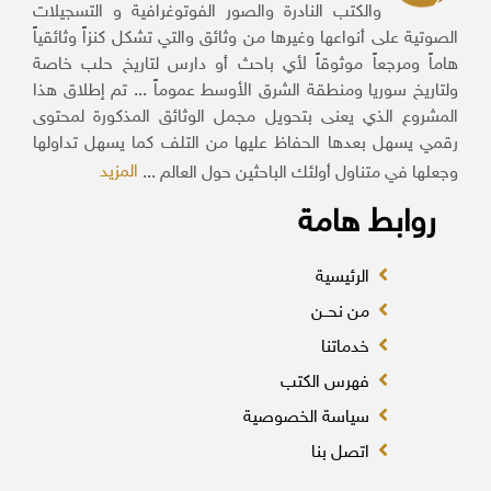
والكتب النادرة والصور الفوتوغرافية و التسجيلات
الصوتية على أنواعها وغيرها من وثائق والتي تشكل كنزاً وثائقياً
هاماً ومرجعاً موثوقاً لأي باحث أو دارس لتاريخ حلب خاصة
ولتاريخ سوريا ومنطقة الشرق الأوسط عموماً ... تم إطلاق هذا
المشروع الذي يعنى بتحويل مجمل الوثائق المذكورة لمحتوى
رقمي يسهل بعدها الحفاظ عليها من التلف كما يسهل تداولها
المزيد
وجعلها في متناول أولئك الباحثين حول العالم ...
روابط هامة
الرئيسية
من نحــن
خدماتنا
فهرس الكتب
سياسة الخصوصية
اتصل بنا