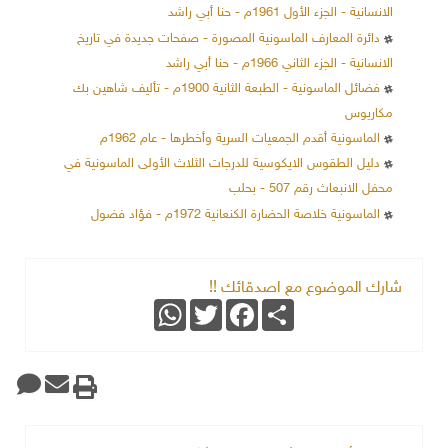
الانسانية - الجزء الأول 1961م - حنا أبي راشد
دائرة المعارف الماسونية المصورة - صفحات جديدة في تاريخ
الانسانية - الجزء الثاني 1966م - حنا أبي راشد
فضائل الماسونية - الطبعة الثانية 1900م - تأليف شاهين بك
مكاريوس
الماسونية أقدم الجمعيات السرية وأخطرها - عام 1962م
دليل الطقوس الايكوسية للدرجات الثلاث الأولى الماسونية في
محفل الانبعاث رقم 507 - بحلب
الماسونية خلاصة الحضارة الكنعانية 1972م - فؤاد فضول
شارك الموضوع مع اصدقائك !!
WhatsApp
Twitter
Facebook
Share