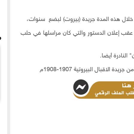
ي خلال هذه المدة جريدة (بيروت) لبضع سنوات،
 عقب إعلان الدستور والتي كان مراسلها في حلب
م
النادرة أيضا.
اثار النبي هوري - قورش - قرب عفرين وحلب