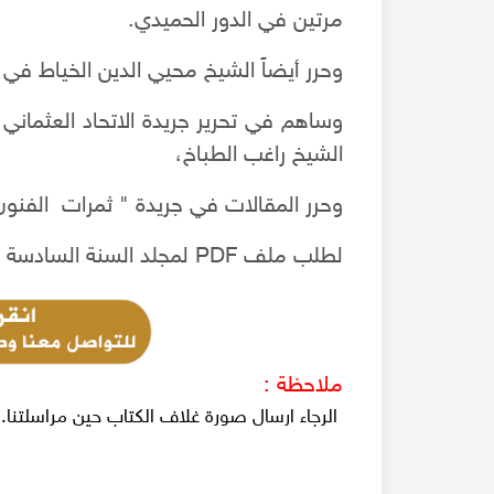
مرتين في الدور الحميدي.
وحرر أيضاً الشيخ محيي الدين الخياط ف
وساهم في تحرير جريدة الاتحاد العثماني
الشيخ راغب الطباخ،
وحرر المقالات في جريدة " ثمرات الفنون" 
لطلب ملف PDF لمجلد السنة السادسة من جريدة الاقبال البيروتية 1907-1908م
ملاحظة :
 - جائزة الباسل -
جولة في جامع و مدرسة الفردوس
الرجاء ارسال صورة غلاف الكتاب حين مراسلتنا.