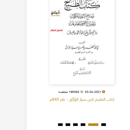
03-04-2021
196393 مشاهدة
كتاب الطبيخ لابن سيار الوَرَّاق - عام 940م
كتاب البل