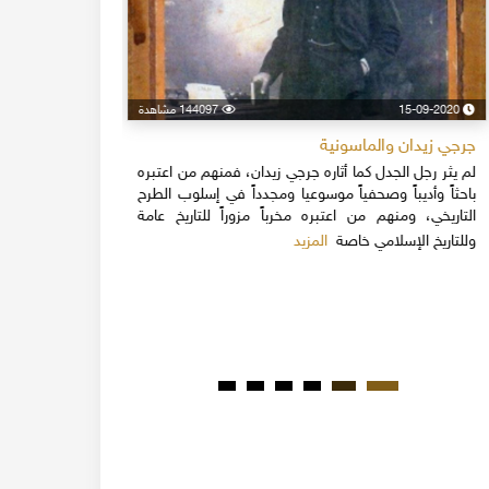
15-09-2020
144097 مشاهدة
24-04-2020
جرجي زيدان والماسونية
اسكندر فرح
لم يثر رجل الجدل كما أثاره جرجي زيدان، فمنهم من اعتبره
نهاية القرن
باحثاً وأديباً وصحفياً موسوعيا ومجدداً في إسلوب الطرح
قلة يعرفون 
التاريخي، ومنهم من اعتبره مخرباً مزوراً للتاريخ عامة
1851م 
المزيد
وللتاريخ الإسلامي خاصة
المبكرة من ت
مدحت باشا