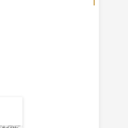
20-04-2020
182299 مشاهدة
كتاب تاريخ حلب المصور أواخر العهد العثماني 1880 –
كتاب نهر الذهب في تاريخ حلب - الاجزاء الثلاثة الط
الأولى 1922م - كامل الغزي