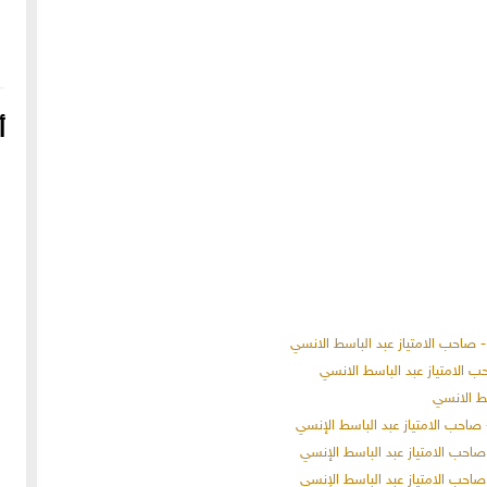
أ
16-04-2022
249092 مشاهدة
شعار الماسونية على واجهة قصر رزق الله غزالة بحي العزيزية
بحلب