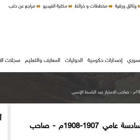
وثائق ورقية
مخططات و خرائط
مكتبة الفيديو
مراجع عن حلب
سوري
إصدارات حكومية
الحوليات
المعارف والتعليم
سجلات ال
أ
جريدة الإقبال البيروتية - السنة السادسة عامي 1907-1908م - صاحب