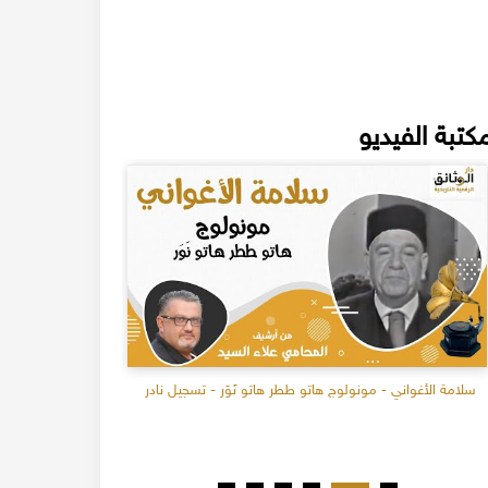
كتبة الفيديو
سلامة الأغواني - مونولوج هاتو ططر هاتو نَوَر - تسجيل نادر
عن أصول التر
علاء السيد