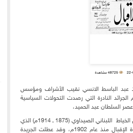
48725 مشاهدة
ستاذ عبد الباسط الانسي نقيب الأشراف ومؤسس
لجرائد النادرة التي رصدت التحولات السياسية
 عصر السلطان عبد الحميد،
وقد تولى الكتابة فيها الشيخ محيي الدين الخياط اللبناني الصيداوي (1875 ـ 1914م) الذي
كان يحرر المقالات الافتتاحية في جريدة الإقبال منذ عام 1902م، وقد عطلت الجريدة