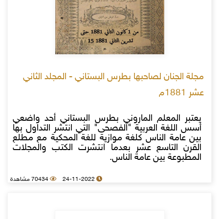
مجلة الجنان لصاحبها بطرس البستاني - المجلد الثاني
عشر 1881م
يعتبر المعلم الماروني بطرس البستاني أحد واضعي
أسس اللغة العربية "الفصحى" التي انتشر التداول بها
بين عامة الناس كلغة موازية للغة المحكية مع مطلع
القرن التاسع عشر بعدما انتشرت الكتب والمجلات
المطبوعة بين عامة الناس.
24-11-2022
70434 مشاهدة