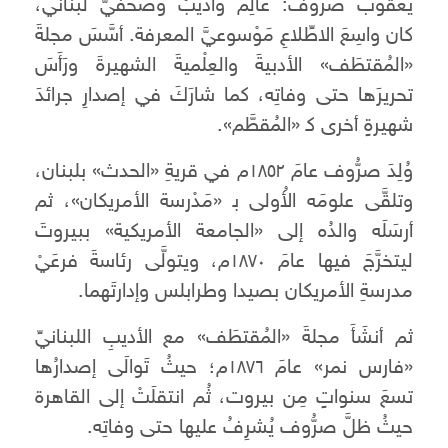
يعقوب صرُّوف: عالِمٌ وأديبٌ وصحفيٌّ لبناني،
كان واسِعَ الاطِّلاعِ مَوْسوعيَّ المعرفة. أسَّسَ مجلةَ
«المُقتطَف» الأدبيةَ والعِلْميةَ الشهيرةَ ورَأَسَ
تحريرَها حتى وفاتِه، كما شارَكَ في إصدارِ جرائدَ
شهيرةٍ أخرى ﮐ «المُقطَّم».
وُلِدَ صرُّوف عامَ ١٨٥٢م في قريةِ «الحدث» بلبنان،
وتلقَّى علومَه الأُولى ﺑ «مَدْرسة الأمريكان»، ثم
أرسَلَه والدُه إلى «الجامعة الأمريكية» ببيروتَ
ليتخرَّجَ فيها عامَ ١٨٧٠م، ويتولَّى رئاسةَ فرعَيْ
مدرسةِ الأمريكان بصيدا وطرابلس وإدارتَهما.
ثم أنشَأَ مجلةَ «المُقتطَف» مع الأديبِ اللبنانيِّ
«فارس نمر» عامَ ١٨٧٦م؛ حيثُ تَوالَى إصدارُها
تسعَ سنواتٍ مِن بيروت، ثُم انتقلَتْ إلى القاهرة
حيثُ ظلَّ صرُّوف يُشرِفُ عليها حتى وفاتِه.