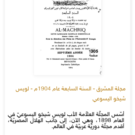
مجلة المشرق - السنة السابعة عام 1904م - لويس
شيخو اليسوعي
أسّس المجلّة العلاّمة الأب لويس شيخو اليسوعيّ في
العام 1898، وهي الآن، إلى جانب الهلال المصريّة،
أقدم مجلّة دوريّة عربيّة في العالم.