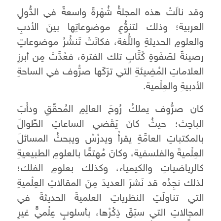
وقد نالَتْ هذه المجلةُ شُهْرةً واسعةً في الدُّولِ
العربية؛ وذلك لتنوُّعِ موضوعاتِها بينَ الأدبِ
والعلومِ الحديثةِ واللُّغة، فكانَتْ تَنشُرُ موضوعاتٍ
رصينةً لصَفْوةِ كُتَّابِ تلك الفترة، فعُدَّتْ مِن أبرزِ
العلاماتِ المُضِيئةِ التي ترَكَها صرُّوف في الساحةِ
الأدبيةِ والعِلْمية.
كان صرُّوف يملكُ رُوحَ العالِمِ المُحقِّقِ ودأْبَ
الباحِث؛ حيثُ كانَ يَقْضي الساعاتِ الطِّوالَ
بالمكتباتِ العامَّةِ يقرأُ ويدرُسُ ويبحثُ المسائلَ
العِلْميةَ والفلسفية، وكانَ مُهتمًّا بالعلومِ الطبيعيةِ
كالرياضياتِ والكيمياء، وكذلك بعلومِ الفلك؛
لذلك نجِدُه قد نَشرَ العديدَ مِنَ المقالاتِ العِلْميةِ
التي تناولَتِ النظرياتِ العلميةَ الحديثةَ في
المجالاتِ التي سبَقَ ذِكْرُها، بأسلوبٍ عِلْميٍّ غيرِ