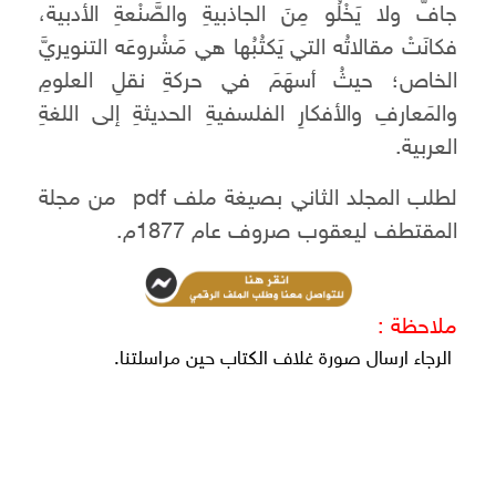
جافٍّ ولا يَخْلُو مِنَ الجاذبيةِ والصَّنْعةِ الأدبية،
فكانَتْ مقالاتُه التي يَكتُبُها هي مَشْروعَه التنويريَّ
الخاص؛ حيثُ أسهَمَ في حركةِ نقلِ العلومِ
والمَعارفِ والأفكارِ الفلسفيةِ الحديثةِ إلى اللغةِ
العربية.
لطلب المجلد الثاني بصيغة ملف pdf من مجلة
المقتطف ليعقوب صروف عام 1877م.
ملاحظة :
الرجاء ارسال صورة غلاف الكتاب حين مراسلتنا.