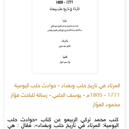
المرتاد في تاريخ حلب وبغداد - حوادث حلب اليومية
1771 - 1805م - يوسف الحلبي - رسالة للباحث فوّاز
محمود الفوّاز
كتب محمد تركي الربيعو عن كتاب «حوادث حلب
اليومية: المرتاد في تاريخ حلب وبغداد». فقال : هي