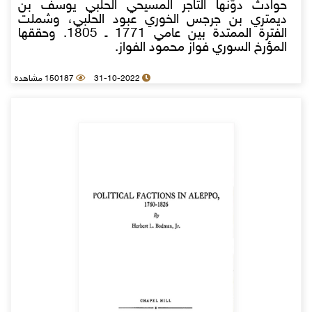
حوادث دوّنها التاجر المسيحي الحلبي يوسف بن
ديمتري بن جرجس الخوري عبود الحلبي، وشملت
الفترة الممتدة بين عامي 1771 ـ 1805. وحققها
المؤرخ السوري فواز محمود الفواز.
31-10-2022
150187 مشاهدة