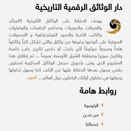
دار الوثائق الرقمية التاريخية
بهدف الحفاظ على الوثائق التاريخية كالجرائد
والمجلات والدوريات ومحاضر الجلسات والوقفيات
والكتب النادرة والصور الفوتوغرافية و التسجيلات
الصوتية على أنواعها وغيرها من وثائق والتي تشكل كنزاً وثائقياً
هاماً ومرجعاً موثوقاً لأي باحث أو دارس لتاريخ حلب خاصة
ولتاريخ سوريا ومنطقة الشرق الأوسط عموماً ... تم إطلاق هذا
المشروع الذي يعنى بتحويل مجمل الوثائق المذكورة لمحتوى
رقمي يسهل بعدها الحفاظ عليها من التلف كما يسهل تداولها
المزيد
وجعلها في متناول أولئك الباحثين حول العالم ...
روابط هامة
الرئيسية
من نحــن
خدماتنا