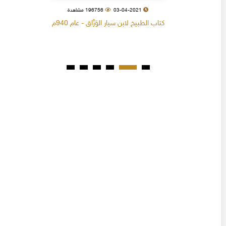
03-04-2021
196756 مشاهدة
كتاب الطبيخ لابن سيار الوَرَّاق - عام 940م