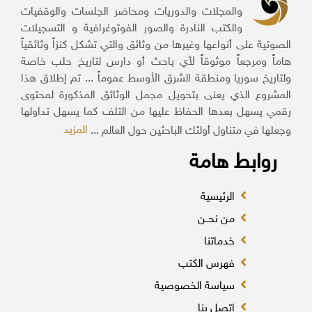
والمجلات والدوريات ومحاضر الجلسات والوقفيات
والكتب النادرة والصور الفوتوغرافية و التسجيلات
الصوتية على أنواعها وغيرها من وثائق والتي تشكل كنزاً وثائقياً
هاماً ومرجعاً موثوقاً لأي باحث أو دارس لتاريخ حلب خاصة
ولتاريخ سوريا ومنطقة الشرق الأوسط عموماً ... تم إطلاق هذا
المشروع الذي يعنى بتحويل مجمل الوثائق المذكورة لمحتوى
رقمي يسهل بعدها الحفاظ عليها من التلف كما يسهل تداولها
المزيد
وجعلها في متناول أولئك الباحثين حول العالم ...
روابط هامة
الرئيسية
من نحــن
خدماتنا
فهرس الكتب
سياسة الخصوصية
اتصل بنا