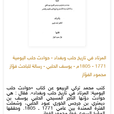
المرتاد في تاريخ حلب وبغداد - حوادث حلب اليومية
1771 - 1805م - يوسف الحلبي - رسالة للباحث فوّاز
محمود الفوّاز
كتب محمد تركي الربيعو عن كتاب «حوادث حلب
اليومية: المرتاد في تاريخ حلب وبغداد». فقال : هي
حوادث دوّنها التاجر المسيحي الحلبي يوسف بن
ديمتري بن جرجس الخوري عبود الحلبي، وشملت
الفترة الممتدة بين عامي 1771 ـ 1805. وحققها
المؤرخ السوري فواز محمود الفواز.