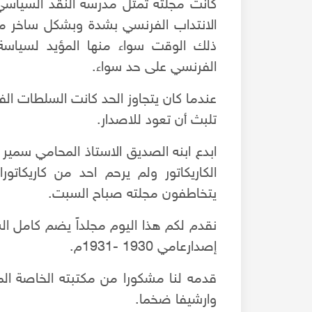
كانت مجلته تمثل مدرسة النقد السياس
الانتداب الفرنسي بشدة وبشكل ساخر مري
ذلك الوقت سواء منها المؤيد لسياسة 
الفرنسي على حد سواء.
عندما كان يتجاوز الحد كانت السلطات الف
تلبث أن تعود للاصدار.
ابدع ابنه الصديق الاستاذ المحامي سمير 
الكاريكاتور ولم يرحم احد من كاريكاتور
يتخاطفون مجلته صباح السبت.
نقدم لكم هذا اليوم مجلداً يضم كامل السن
إصدارعامي 1930 -1931م.
عن جمعية مكافحة السرطان بحلب والرحالة سليمان معص
قدمه لنا مشكورا من مكتبته الخاصة المح
وارشيفا ضخما.