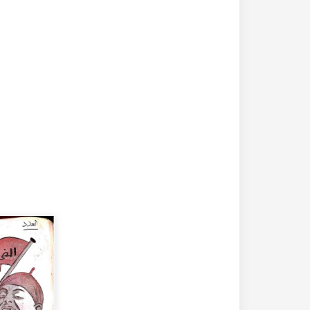
20-04-2020
182312 مشاهدة
كتاب تاريخ حلب المصور أواخر العهد العثماني 1880 –
كتاب نهر الذهب في تاريخ حلب - الاجزاء الثلاثة الط
الأولى 1922م - كامل الغزي