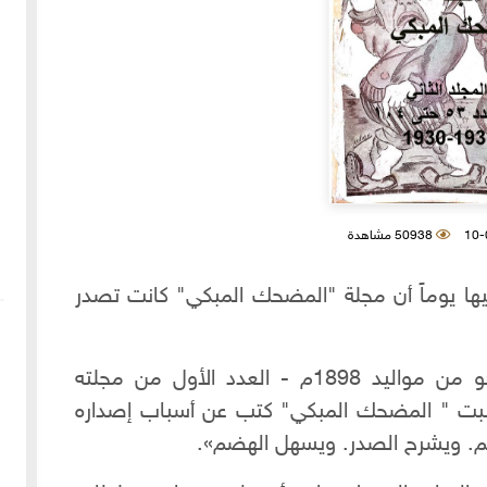
50938 مشاهدة
يها يوماً أن مجلة "المضحك المبكي" كانت تصدر
عندما أطلق حبيب كحالة الدمشقي -هو من مواليد 1898م - العدد الأول من مجلته
سبت " المضحك المبكي" كتب عن أسباب إصداره
لهم. ويشرح الصدر. ويسهل الهضم».