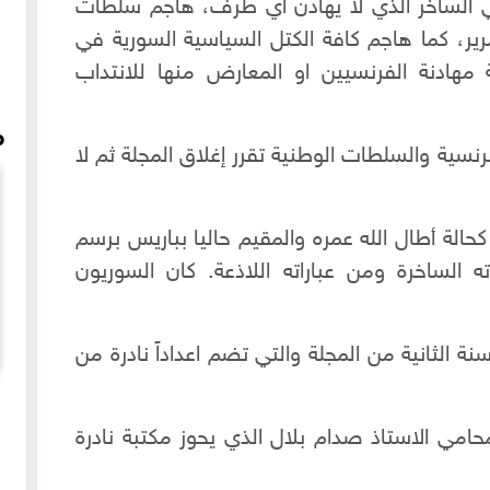
ي الساخر الذي لا يهادن أي طرف، هاجم سلطات
ر، كما هاجم كافة الكتل السياسية السورية في
مهادنة الفرنسيين او المعارض منها للانتداب
م
رنسية والسلطات الوطنية تقرر إغلاق المجلة ثم لا
كحالة أطال الله عمره والمقيم حاليا بباريس برسم
اته الساخرة ومن عباراته اللاذعة. كان السوريون
ة الثانية من المجلة والتي تضم اعداداً نادرة من
راني
سعد زغلول الكواكبي - نشيد نحن الشباب لنا الغد
امي الاستاذ صدام بلال الذي يحوز مكتبة نادرة