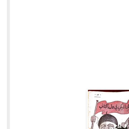
30-05-2020
255448 مشاهدة
بعة
كتاب "ألف ليلة وليلة" 1862م - الاجزاء الاربعة - النسخة
الاصلية غير المنقحة