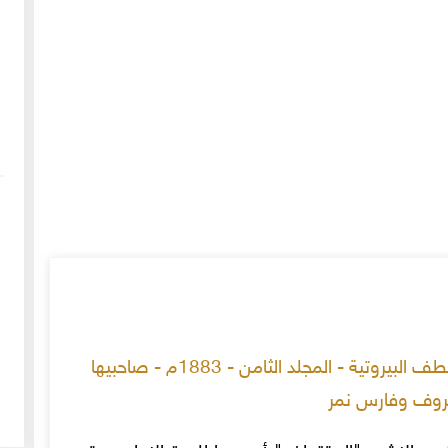
مجلة المقتطف البيروتية - المجلد الثامن - 1883م - صاحبيها
وف وفارس نمر