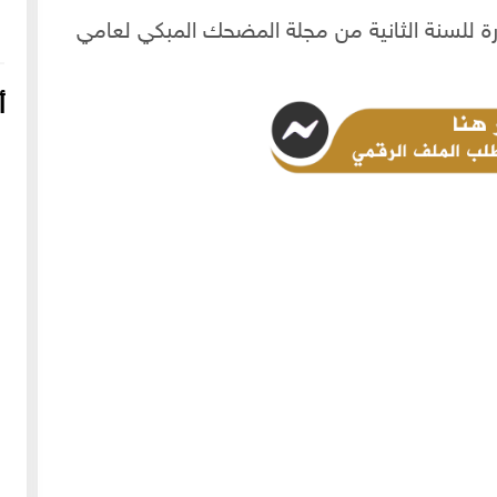
درة للسنة الثانية من مجلة المضحك المبكي لعامي
أ
16-04-2022
249096 مشاهدة
شعار الماسونية على واجهة قصر رزق الله غزالة بحي العزيزية
بحلب