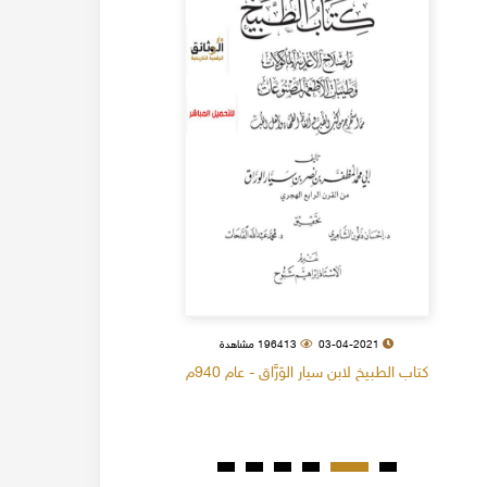
03-04-2021
196413 مشاهدة
كتاب الطبيخ لابن سيار الوَرَّاق - عام 940م
كتاب البل