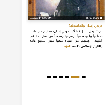
15-09-2020
144099 مشاهدة
24-04-2020
جرجي زيدان والماسونية
اسكندر فرح
لم يثر رجل الجدل كما أثاره جرجي زيدان، فمنهم من اعتبره
نهاية القرن
باحثاً وأديباً وصحفياً موسوعيا ومجدداً في إسلوب الطرح
قلة يعرفون 
التاريخي، ومنهم من اعتبره مخرباً مزوراً للتاريخ عامة
1851م 
المزيد
وللتاريخ الإسلامي خاصة
المبكرة من ت
مدحت باشا