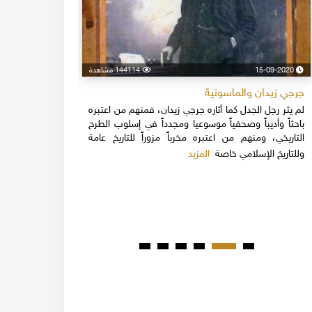
15-09-2020
144114 مشاهدة
24-04-2020
جرجي زيدان والماسونية
اسكندر فرح
لم يثر رجل الجدل كما أثاره جرجي زيدان، فمنهم من اعتبره
نهاية القرن
باحثاً وأديباً وصحفياً موسوعيا ومجدداً في إسلوب الطرح
قلة يعرفون 
التاريخي، ومنهم من اعتبره مخرباً مزوراً للتاريخ عامة
1851م 
المزيد
وللتاريخ الإسلامي خاصة
المبكرة من ت
مدحت باشا