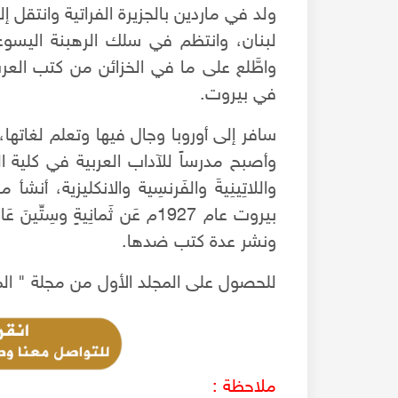
ولد في ماردين بالجزيرة الفراتية وانتقل
واطَّلع على ما في الخزائن من كتب العر
في بيروت.
وأصبح مدرساً للآداب العربية في كلية ال
بيروت عام 1927م عَن ثَمانِيةٍ
ونشر عدة كتب ضدها.
للحصول على المجلد الأول من مجلة " الم
ملاحظة :