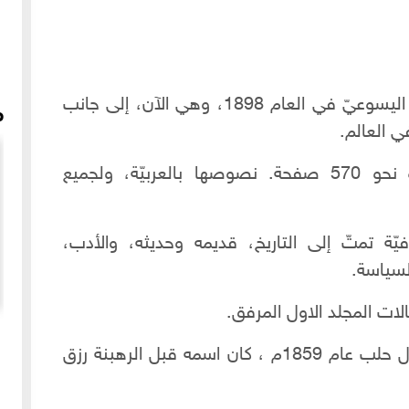
أسّس المجلّة العلاّمة الأب لويس شيخو اليسوعيّ في العام 1898، وهي الآن، إلى جانب
م
في العالم.
تصدر مرتّين في السنة بمجموع قدره نحو 570 صفحة. نصوصها بالعربيّة، ولجميع
ّة تمتّ إلى التاريخ، قديمه وحديثه، والأدب،
لسياسة.
ت المجلد الاول المرفق.
نيسة
اللحظات الاولى لاكتشاف السرداب الأثري - باب النصر
الأب لويس شيخو مواليد "ماردين" شمال حلب عام 1859م ، كان اسمه قبل الرهبنة رزق