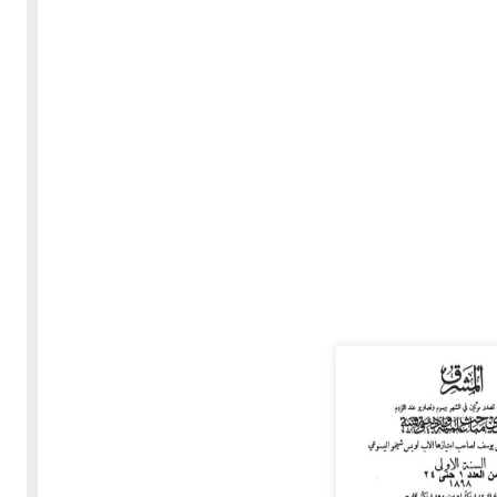
30-05-2020
255588 مشاهدة
بعة
كتاب "ألف ليلة وليلة" 1862م - الاجزاء الاربعة - النسخة
الاصلية غير المنقحة