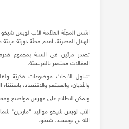
الهلال المصريّة، أقدم مجلّة دوريّة عربيّة 
المقالات مختصر بالفرنسيّة.
تتناول الأبحاث موضوعات فكريّة وثقافي
والأديان، والمجتمع والاقتصاد، باستثناء ا
ويمكن الاطلاع على فهرس مواضيع ومقالا
أغلبهم عايشين عالريق
حلب أيام زمان - ليالي البيتشاكوتشا الياباني في ك
الشيباني - عام 2011م PechaKuchaNights - Aleppo
الله بن يوسف.. شيخو.