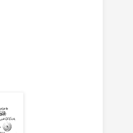
20-04-2020
182339 مشاهدة
كتاب تاريخ حلب المصور أواخر العهد العثماني 1880 –
كتاب نهر الذهب في تاريخ حلب - الاجزاء الثلاثة الط
الأولى 1922م - كامل الغزي