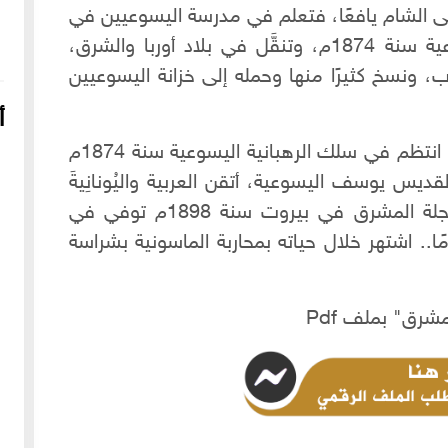
 إلى الشام يافعًا، فتعلم في مدرسة اليسوعيين في
لبنان، وانتظم في سلك الرهبنة اليسوعية سنة 1874م، وتنقَّل في بلاد أوربا والشرق،
ب، ونسخ كثيرًا منها وحمله إلى خزانة اليسوعيين
أ
سافر إلى أوروبا وجال فيها وتعلم لغاتها، انتظم في سلك الرهبانية اليسوعية سنة 1874م
قديس يوسف اليسوعية، أتقن العربية واليُونانِيةَ
واللاتِينِيةَ والفَرنسِية والانكليزية، أنشأ مجلة المشرق في بيروت سنة 1898م توفي في
 وسِتِّينَ عَامًا.. اشتهر خلال حياته بمحاربة الماسونية بشراسة
شرق" بملف Pdf
16-04-2022
249139 مشاهدة
شعار الماسونية على واجهة قصر رزق الله غزالة بحي العزيزية
بحلب