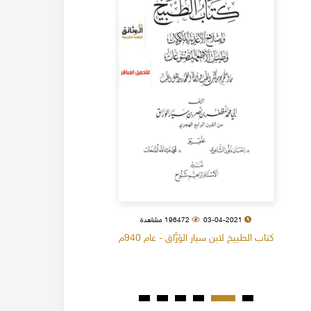
03-04-2021
196472 مشاهدة
كتاب الطبيخ لابن سيار الوَرَّاق - عام 940م
كتاب البل