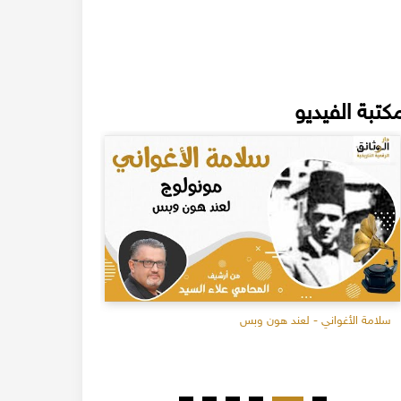
كتبة الفيديو
سلامة الأغواني - لعند هون وبس
تسجيل نادر 1926م