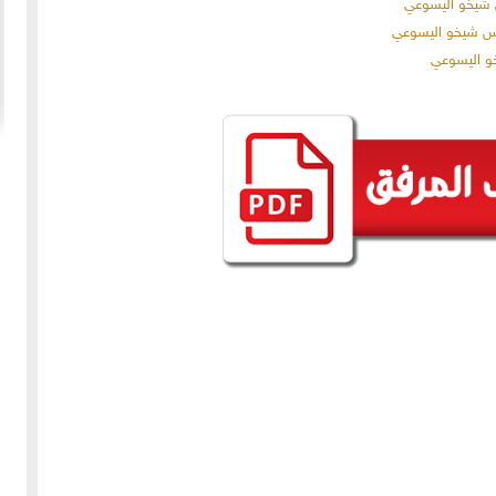
20-04-2020
154957 مشاهدة
ما لم ينشر عن "الطقس الاسكتلندي الماسوني "
 الأولى عام 1918، انسحبت
(The Scottish Rite)
 كان
لا تزال الأسئلة والتكهنات كثيرة حول نشوء تنظيم
خمسة
"الماسونية" السري والذي يعرف باسم "عشيرة البناؤون
عربي
المزيد
الأحرار"، ومن الروايات الشائعة عن نشأة الماسونية