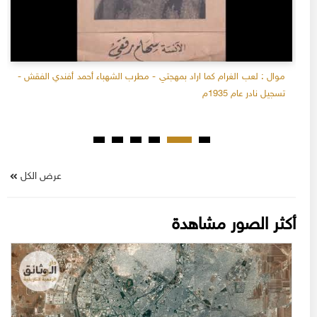
موال : لعب الغرام كما اراد بمهجتي - مطرب الشهباء أحمد أفندي الفقش -
تسجيل نادر عام 1935م
عرض الكل
أكثر الصور مشاهدة