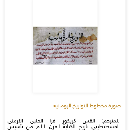
صورة مخطوط ال‍تواريخ الرومانيه
للمترجم: القس كريكور فرا الحلبي الارمني
القسطنطيني تاریخ الكتابة القرن 11م من تأسیس