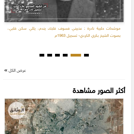
موشحات حلبية نادرة : عذبيني فسوف قلبك يندم، يللي سكن قلبي،
بصوت الشيخ بكري الكردي- تسجيل 1963م
عرض الكل
أكثر الصور مشاهدة