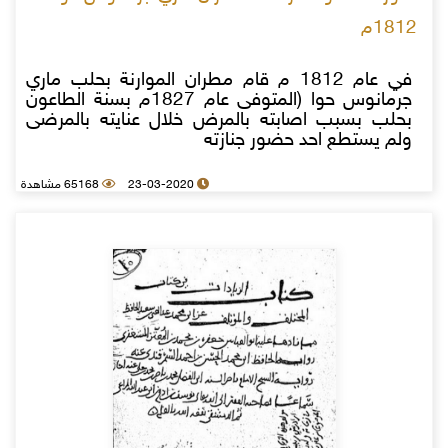
1812م
في عام 1812 م قام مطران الموارنة بحلب ماري
جرمانوس حوا (المتوفى عام 1827م بسنة الطاعون
بحلب بسبب اصابته بالمرض خلال عنايته بالمرضى
ولم يستطع احد حضور جنازته
23-03-2020
65168 مشاهدة