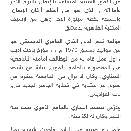
من الأمور الغيبية المتعلقة بالإيمان باليوم الآخر
وأماراته , الذي هو من أعظم أركان الإيمان.
والنسخة بخطه مبتورة الآخر وهي من ارشيف
المكتبة الظاهرية بدمشق
مؤلفه نجم الدين الغزي العامري الدمشقي هو
من مواليد دمشق 1570 م ، ، مؤرخ باحث أديب
، أول عمل قام به من الوظائف إمامته الشافعية
في المقصورة بالجامع الأموي, نيابة عن شيخه
العيثاوي, وكان لا يزال في الخامسة عشرة من
عمره, ثم استنابه في خطابة الجامع الجديد خارج
باب الفراديس.
ودرّس صحيح البخاري بالجامع الأموي تحت قبة
النسر وكان له 23 سنة.
ولما ذاع صيته في البلاد, وأخذت شهرته تملأ