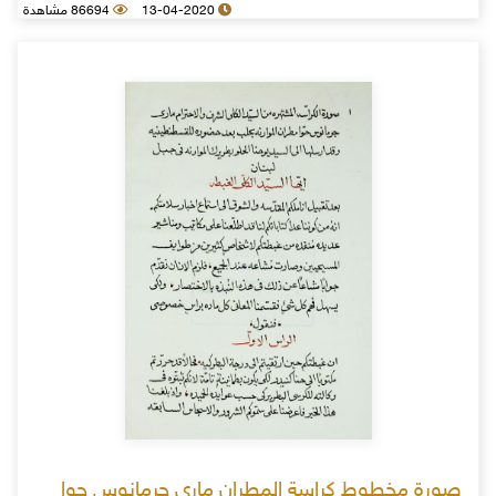
13-04-2020
86694 مشاهدة
صورة مخطوط كراسة المطران ماري جرمانوس حوا