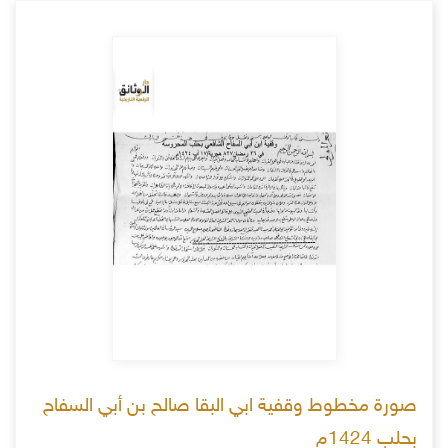
صورة مخطوط وقفية ابي البقا صالح بن أبي السفاح
بحلب 1424م