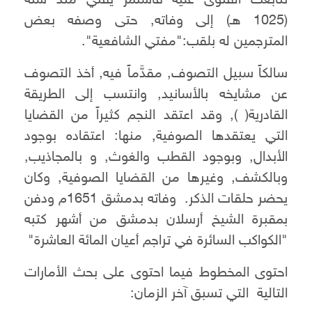
تتابعت الفتوى عليه فاستمر يفتي منذ سنة
(1025 هـ) إلى وفاته, حتى وصفه بعض
المترجمين له بلقب:"مفتي الشافعية".
سالكاً سبيل التصوف, مقدَّماً فيه, أخذ التصوف
عن مشايخه بالأسانيد, وانتسب إلى الطريقة
القادرية( ), وقد اعتقد النجم كثيراً من القضايا
التي يعتقدها الصوفية, منها: اعتقاده بوجود
الأبدال, وبوجود القطب والغوث, و بالمجاذيب,
وبالكشف, وغيرها من القضايا الصوفية, وكان
يحضر حلقات الذكر. وفاته بدمشق 1651م ودفن
بمقبرة الشيخ أرسلان بدمشق من أشهر كتبه
"الكواكب السائرة في تراجم أعيان المائة العاشرة"
احتوى المخطوط فيما احتوى على بحث الأمارات
التالية التي تسبق آخر الزمان: