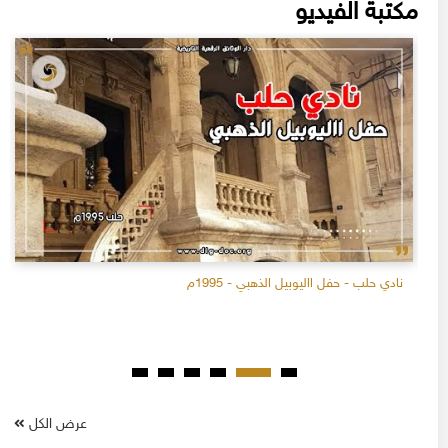
مكتبة الفيديو
نادي حلب - حفل االيوبيل الذهبي - 1995م
عرض الكل