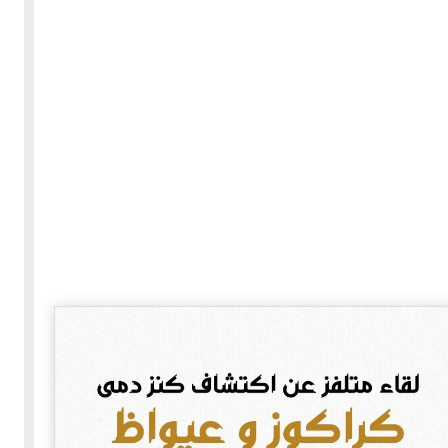
30-05-2020
255334 مشاهدة
بعة
كتاب "ألف ليلة وليلة" 1862م - الاجزاء الاربعة - النسخة
الاصلية غير المنقحة