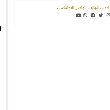
خية على شبكات التواصل الاجتماعي :
أ
16-04-2022
249068 مشاهدة
شعار الماسونية على واجهة قصر رزق الله غزالة بحي العزيزية
بحلب