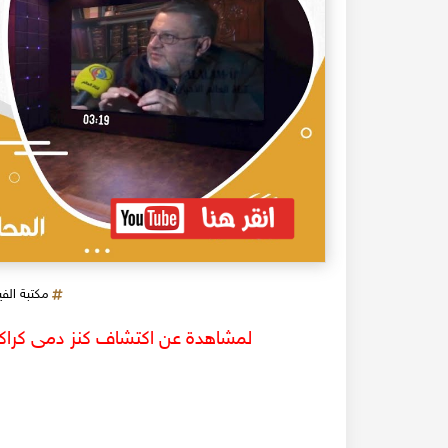
مكتبة الف
لمشاهدة عن اكتشاف كنز دمى كراكوز وعيواظ ب