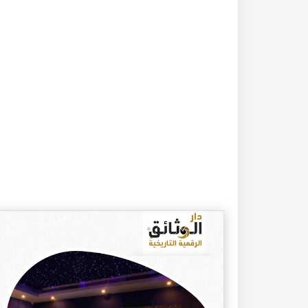
20-04-2020
182273 مشاهدة
كتاب تاريخ حلب المصور أواخر العهد العثماني 1880 –
كتاب نهر الذهب في تاريخ حلب - الاجزاء الثلاثة الط
الأولى 1922م - كامل الغزي