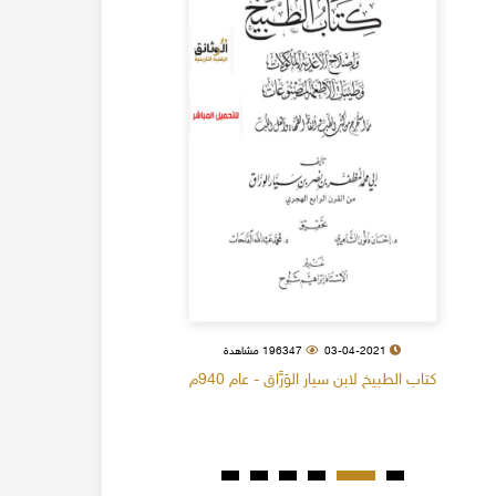
03-04-2021
196347 مشاهدة
كتاب الطبيخ لابن سيار الوَرَّاق - عام 940م
كتاب البل