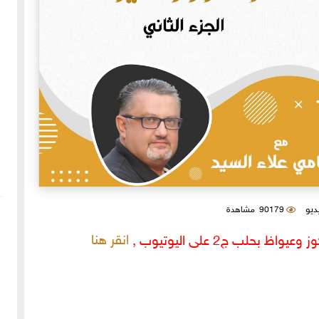
يديو
90179 مشاهدة
انقر هنا
حلب ج2 على اليوتيوب ,