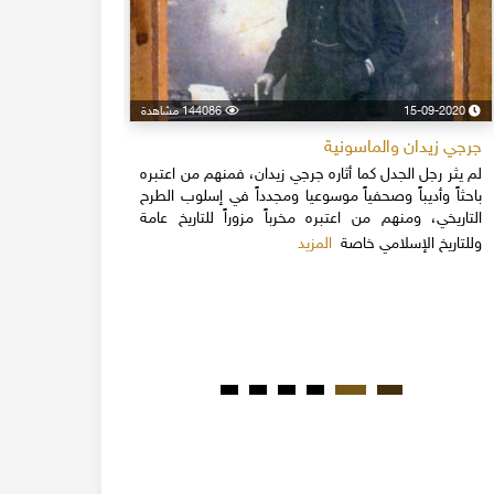
15-09-2020
144086 مشاهدة
24-04-2020
جرجي زيدان والماسونية
اسكندر فرح
لم يثر رجل الجدل كما أثاره جرجي زيدان، فمنهم من اعتبره
نهاية القرن
باحثاً وأديباً وصحفياً موسوعيا ومجدداً في إسلوب الطرح
قلة يعرفون 
التاريخي، ومنهم من اعتبره مخرباً مزوراً للتاريخ عامة
1851م 
المزيد
وللتاريخ الإسلامي خاصة
المبكرة من ت
مدحت باشا