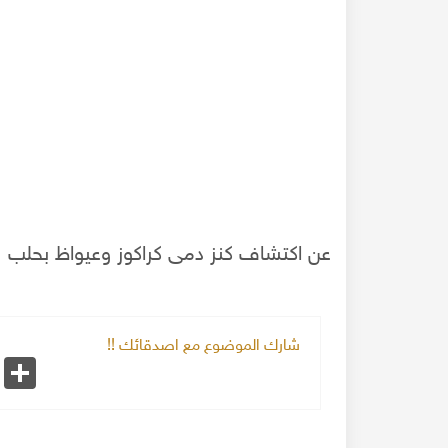
عن اكتشاف كنز دمى كراكوز وعيواظ بحلب
شارك الموضوع مع اصدقائك !!
 - الفنانين أحمد
ملكتم فؤادي - هيمتني تيمتني - وجاني حبيبي -
k
Share
ي -حلب 2020
المياس - فرقة العاديات حلب - المطرب كامل قباني 2022م