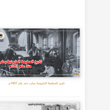
تاريخ المطبعة المارونية بحلب منذ عام 1857م