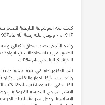
كتبت عنه الموسوعة التاريخية لأعلام حل
1917م - وتوفي عليه رحمة الله عام1997م.
والده الشيخ محمد اسحاق الكيالي وامه ع
الجامع, في بيئة محافظة ملتزمة واجداده م
التكية الكيالية. في عام 1954م.
نشأ الدكتور طه في بيئة علمية دينية وك
والادب, مشاركا الحوار والنقاش , وتبلو
الكتب في بيته وعيادته, ملاحقا كتب ال
الاسد, ثم في المدرسة الفاروقية , وحص