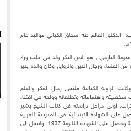
أ
ب: الدكتور العالم طه اسحاق الكيالي مواليد عام
دوية اليازجي , هو الابن البكر ولد في حلب وراء
ن العلماء ورجال الدين والزوايا, وكان والده يدير
انت الزاوية الكيالية ملتقى رجال الفكر والعلم
رت شخصيته واهتماماته وتطلعاته وولعه في اقتناء
16-04-2022
249108 مشاهدة
تراث, اولى مراحل دراسته في كتاب الشيخ بشير
شعار الماسونية على واجهة قصر رزق الله غزالة بحي العزيزية
بحلب
ل على الشهادة الابتدائية في المدرسة العربية
الاسلامية, ودخل مدرسة اللاييك الفرنسية وحصل على الشهادة الثانوية 1937, وانتقل الى