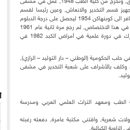
الدراسة في المعهد الطبي العربي بدمشق, وتخرج من كلية الطب 1948, عمل في مشفى
يز قسم التخدير والانعاش, وعين رئيسا لقسم
التخدير والانعاش في جامعة دمشق, وسافر الى كوبنهاكن 1954 ليحصل على درجة الدبلوم
في التخدير والانعاش, ليكون اول طبيب في هذا الاختصاص, ثم رجع مرة ثانية عام 1961
في دورة اضافية في علم التخدير, وشارك في دورة علمية في أمراض الكبد 1982 في
حلب الحكومية (الوطني – دار التوليد – الرازي),
اء وكلف بالأشراف على شعبة التخدير في مشفى
وليد.
أ
الطب ومعهد التراث العلمي العربي ومدرسة
اولات شعرية, واقتنى مكتبة عامرة, دفعته رغبته
الزاوية الكيالية.