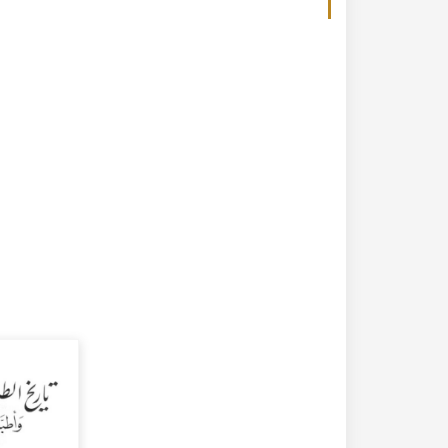
20-04-2020
182324 مشاهدة
كتاب تاريخ حلب المصور أواخر العهد العثماني 1880 –
كتاب نهر الذهب في تاريخ حلب - الاجزاء الثلاثة الط
الأولى 1922م - كامل الغزي