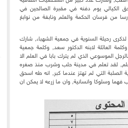
الطب, وشارك عدد كبير من الشخصيات الثقافية
حق الكيالي يوم دفنه في مقبرة الصالحين في
اء وفارسا من فرسان الحكمة والعلم ونابغة من نوابغ
 لذكرى رحيلة السنوية في جمعية الشهباء, شارك
وكلمة العائلة لابنه الدكتور سعد, وكلمة جمعية
الرجل الموسوعي الذي لم يترك بابا في العلم الا
لعلم, لقد تعلم في مدينة حلب وشرب منذ صغره
ية الصلبة التي لم تهتز عندما كبر, انه طه اسحق
يب فهما وسلوكا وانسانية, وان ما زرعه لا يمكن ان