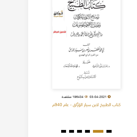
03-04-2021
196434 مشاهدة
كتاب الطبيخ لابن سيار الوَرَّاق - عام 940م
كتاب البل