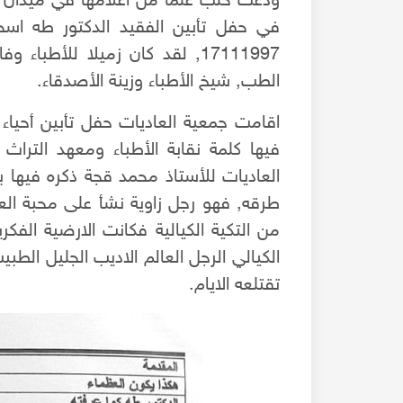
ودعت حلب علما من اعلامها في ميدان 
في حفل تأبين الفقيد الدكتور طه اس
17111997, لقد كان زميلا للأطب
الطب, شيخ الأطباء وزينة الأصدقاء.
اقامت جمعية العاديات حفل تأبين أحياء
فيها كلمة نقابة الأطباء ومعهد التراث 
العاديات للأستاذ محمد قجة ذكره فيها ب
طرقه, فهو رجل زاوية نشأ على محبة ا
من التكية الكيالية فكانت الارضية الفكر
الكيالي الرجل العالم الاديب الجليل الطب
تقتلعه الايام.