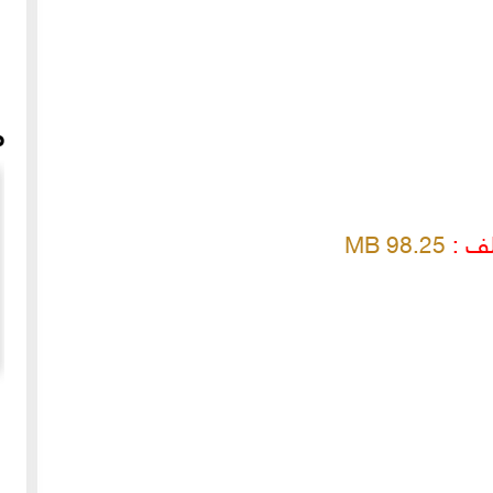
م
لف :
98.25 MB
دولة
في ديار مار مارون - قصة اكتشاف مرقد مار مارون قرب حلب