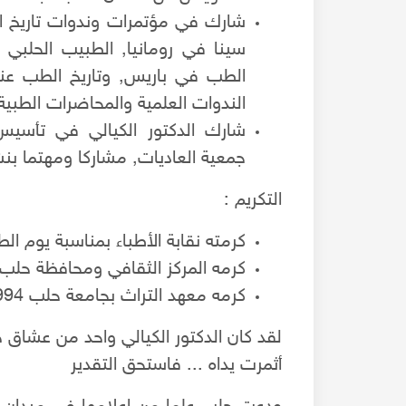
شارك في مؤتمرات وندوات تاريخ الع
سينا في رومانيا, الطبيب الحلبي
الطب في باريس, وتاريخ الطب عن
137980 مشاهدة
24-12-2019
137191 مشاهدة
الندوات العلمية والمحاضرات الطبي
الاحتلال البريطاني لسوريا 1918
شارك الدكتور الكيالي في تأسيس ا
العقارات في محلة
عند انتهاء الحرب العالمية
جمعية العاديات, مشاركا ومهتما بن
ام عدة أثرياء ببناء
القوات التركية وحلفاءها الألمان من سوريا، و قد
تعدادهم قد وصل إلى عشرة آلاف جندي ألماني، و
المزيد
ا.
التكريم :
عشر ألف جندي تركي، وحوالي اثنا عشر ألف جندي 
المزيد
موالين للعثمانيين
كرمته نقابة الأطباء بمناسبة يوم الطبي
كرمه المركز الثقافي ومحافظة حلب في
كرمه معهد التراث بجامعة حلب 1994.
لقد كان الدكتور الكيالي واحد من عشاق ح
أثمرت يداه ... فاستحق التقدير