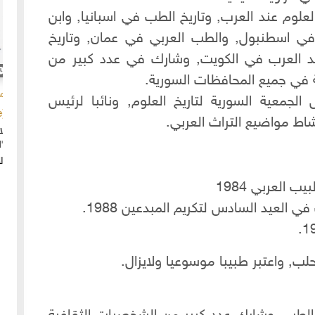
لوم عند العرب, وتاريخ الطب في اسبانيا, وابن
 في اسطنبول, والطب العربي في عمان, وتاريخ
د العرب في الكويت, وشارك في عدد كبير من
20-04-2020
154940 مشاهدة
ة في جميع المحافظات السورية.
ما لم ينشر عن "الطقس الاسكتلندي الماسوني "
لجمعية السورية لتاريخ العلوم, ونائبا لرئيس
 الأولى عام 1918، انسحبت
(The Scottish Rite)
شاط مواضيع التراث العربي.
 كان
لا تزال الأسئلة والتكهنات كثيرة حول نشوء تنظيم
خمسة
"الماسونية" السري والذي يعرف باسم "عشيرة البناؤون
عربي
المزيد
الأحرار"، ومن الروايات الشائعة عن نشأة الماسونية
ب العربي 1984
 العيد السادس لتكريم المبدعين 1988.
لب, واعتبر طبيبا موسوعيا ولايزال.