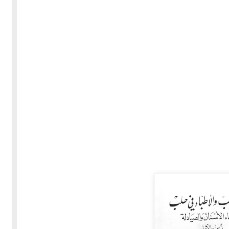
30-05-2020
255497 مشاهدة
بعة
كتاب "ألف ليلة وليلة" 1862م - الاجزاء الاربعة - النسخة
الاصلية غير المنقحة