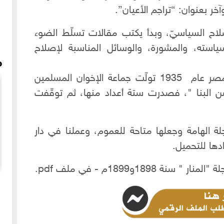
وآخر بعنوان: “تراجم الأعيان”.
خ رضا الإصلاح السياسيّ، وبدأ يكتب مقالات تسلّط الضوء
استه، والمشورة، والوسائل المناسبة لإصلاح
م
بعدما توفي الشيخ محمد رشيد رضا بمصر عام 1935 تولّت جماعة الإخوان المسلمين
ن البنا "، فصدرت ستة أعداد منها، ثم توقّفت
 الهامة وجعلها متاحة للعموم، وعملنا في دار
دها للتحميل.
189و1899م - في ملف pdf.
ة
لقاء متلفز عن كتاب تاريخ حلب المصور - جائزة الباسل -
أفضل كتاب