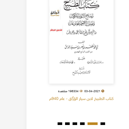
03-04-2021
196334 مشاهدة
كتاب الطبيخ لابن سيار الوَرَّاق - عام 940م
كتاب البل