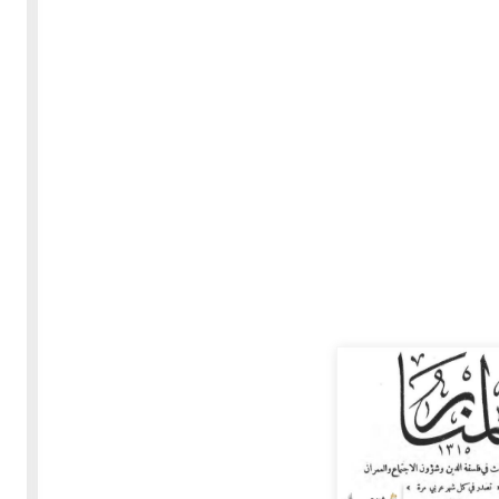
30-05-2020
255318 مشاهدة
بعة
كتاب "ألف ليلة وليلة" 1862م - الاجزاء الاربعة - النسخة
الاصلية غير المنقحة