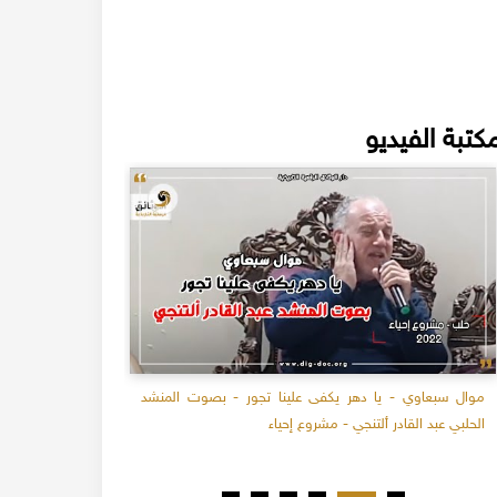
كتبة الفيديو
موال سبعاوي - يا دهر يكفى علينا تجور - بصوت المنشد
سحلب حلب - ط
الحلبي عبد القادر ألتنجي - مشروع إحياء