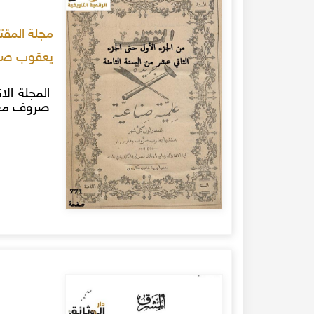
يعقوب صر
المجلة ال
صروف مع رف