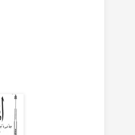
20-04-2020
182265 مشاهدة
كتاب تاريخ حلب المصور أواخر العهد العثماني 1880 –
كتاب نهر الذهب في تاريخ حلب - الاجزاء الثلاثة الط
الأولى 1922م - كامل الغزي