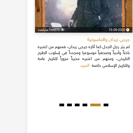
15-09-2020
144076 مشاهدة
24-04-2020
جرجي زيدان والماسونية
اسكندر فرح
لم يثر رجل الجدل كما أثاره جرجي زيدان، فمنهم من اعتبره
نهاية القرن
باحثاً وأديباً وصحفياً موسوعيا ومجدداً في إسلوب الطرح
قلة يعرفون 
التاريخي، ومنهم من اعتبره مخرباً مزوراً للتاريخ عامة
1851م 
المزيد
وللتاريخ الإسلامي خاصة
المبكرة من ت
مدحت باشا