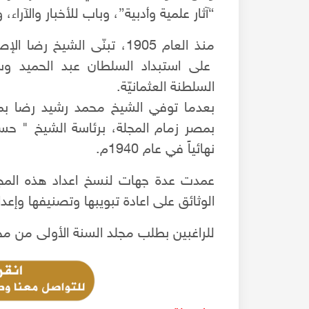
“آثار علمية وأدبية”، وباب للأخبار والآراء، 
منذ العام 1905، تبنّى الشي
على استبداد السلطان عبد الحميد وسي
السلطنة العثمانيّة.
بمصر زمام المجلة، برئاسة الشيخ " حس
نهائياً في عام 1940م.
عمدت عدة جهات لنسخ اعداد هذه المجلة
الوثائق على اعادة تبويبها وتصنيفها وإعدا
للراغبين بطلب مجلد السنة الأولى من مجلة "المنار " سنة 8
عن القصة الحقيقية للروزنا وهل كانت فعلا سفينة إيطالي