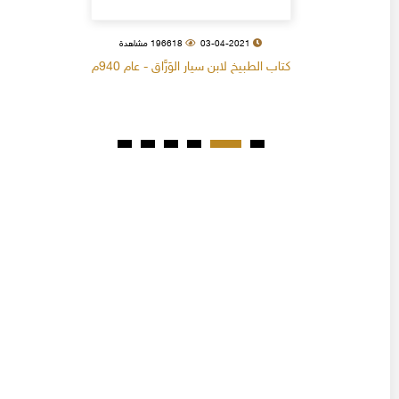
03-04-2021
196618 مشاهدة
كتاب الطبيخ لابن سيار الوَرَّاق - عام 940م