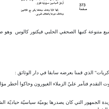
ع متنوعة كتبها الصحفي الحلبي فيكتور كالوس وهو صح
كريات" الذي قمنا بعرضه سابقا في دار الوثائق :
ت تدعى صوت التقدم فتآمر عليّ الزملاء الغيورون وحاكوا أ
ة الجمهور التي كان يصدرها يوميّة سياسيّة حياديّة ال