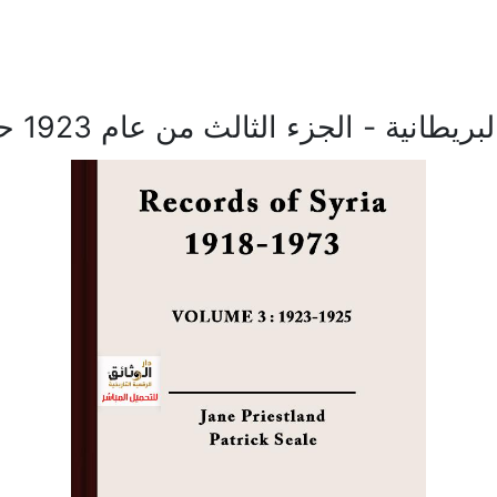
ء الثالث من عام 1923 حتى 1925م باللغة الانكليزية