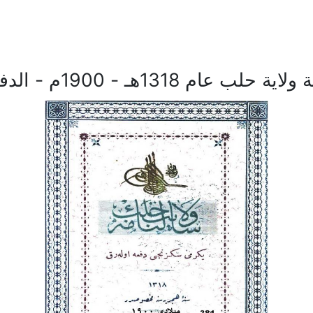
 حلب عام 1318هـ - 1900م - الدفعة 28